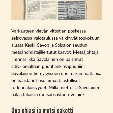
Varkauteen vievän vitostien poskessa
seisovassa valotaulussa välkkyvät toukokuun
alussa Keski-Savon ja Soisalon seudun
metsänomistajille tutut kasvot. Metsäjohtaja
Hennariikka Savolainen on palannut
äitiyslomaltaan puunhankintapuuhiin.
Savolaisen tie nykyiseen unelma-ammattiinsa
on haastanut useimmat tilastolliset
todennäköisyydet. Millä mietteillä Savolainen
palaa takaisin metsäosaston riveihin?
Opo ohjasi ja mutsi pakotti