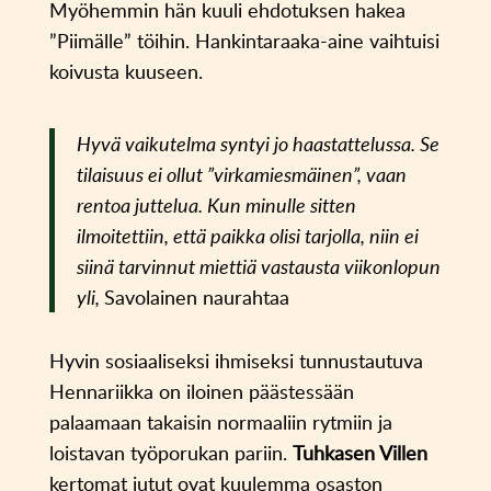
Myöhemmin hän kuuli ehdotuksen hakea
”Piimälle” töihin. Hankintaraaka-aine vaihtuisi
koivusta kuuseen.
Hyvä vaikutelma syntyi jo haastattelussa. Se
tilaisuus ei ollut ”virkamiesmäinen”, vaan
rentoa juttelua. Kun minulle sitten
ilmoitettiin, että paikka olisi tarjolla, niin ei
siinä tarvinnut miettiä vastausta viikonlopun
yli,
Savolainen naurahtaa
Hyvin sosiaaliseksi ihmiseksi tunnustautuva
Hennariikka on iloinen päästessään
palaamaan takaisin normaaliin rytmiin ja
loistavan työporukan pariin.
Tuhkasen Villen
kertomat jutut ovat kuulemma osaston