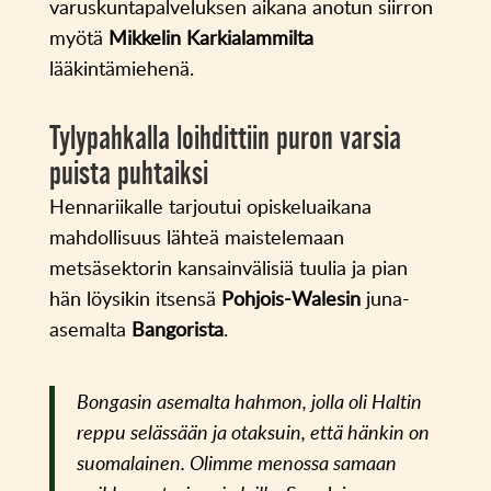
varuskuntapalveluksen aikana anotun siirron
myötä
Mikkelin Karkialammilta
lääkintämiehenä.
Tylypahkalla loihdittiin puron varsia
puista puhtaiksi
Hennariikalle tarjoutui opiskeluaikana
mahdollisuus lähteä maistelemaan
metsäsektorin kansainvälisiä tuulia ja pian
hän löysikin itsensä
Pohjois-Walesin
juna-
asemalta
Bangorista
.
Bongasin asemalta hahmon, jolla oli Haltin
reppu selässään ja otaksuin, että hänkin on
suomalainen. Olimme menossa samaan