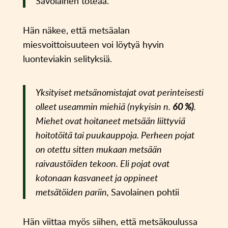
Savolainen toteaa.
Hän näkee, että metsäalan
miesvoittoisuuteen voi löytyä hyvin
luonteviakin selityksiä.
Yksityiset metsänomistajat ovat perinteisesti
olleet useammin miehiä (nykyisin n.
60 %)
.
Miehet ovat hoitaneet metsään liittyviä
hoitotöitä tai puukauppoja. Perheen pojat
on otettu sitten mukaan metsään
raivaustöiden tekoon. Eli pojat ovat
kotonaan kasvaneet ja oppineet
metsätöiden pariin,
Savolainen pohtii
Hän viittaa myös siihen, että metsäkoulussa