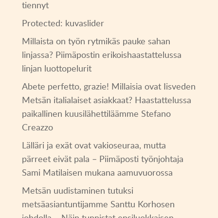
tiennyt
Protected: kuvaslider
Millaista on työn rytmikäs pauke sahan
linjassa? Piimäpostin erikoishaastattelussa
linjan luottopelurit
Abete perfetto, grazie! Millaisia ovat Iisveden
Metsän italialaiset asiakkaat? Haastattelussa
paikallinen kuusilähettiläämme Stefano
Creazzo
Lälläri ja exät ovat vakioseuraa, mutta
pärreet eivät pala – Piimäposti työnjohtaja
Sami Matilaisen mukana aamuvuorossa
Metsän uudistaminen tutuksi
metsäasiantuntijamme Santtu Korhosen
johdolla – Näin tunnistat ensiluokkaisen