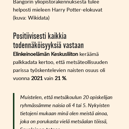
Bangorin yliopistorakennuksesta tulee
helposti mieleen Harry Potter-elokuvat
(kuva: Wikidata)
Positiivisesti kaikkia
todennäköisyyksiä vastaan
Elinkeinoelämän Keskusliiton
keräämä
palkkadata kertoo, että metsäteollisuuden
parissa työskentelevien naisten osuus oli
vuonna
2021
vain
21 %
.
Muistelen, että metsäkoulun 20 opiskelijan
ryhmässämme naisia oli 4 tai 5. Nykyisten
tietojeni mukaan minä olen meistä ainoa,
joka on porukasta vielä metsäalan töissä,