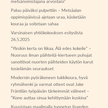
metsänomistajana arvostaisi”
Paluu päiväksi pulpettiin – Metsäalan
oppimispäivissä ajetaan uraa, käsketään
kouraa ja soitetaan sahaa
Varsinaisen yhtiökokouksen esityslista
26.5.2025
”Yksikin kerta on liikaa. Älä edes kokeile” –
Nuoruus ilman päihteitä-kiertueen puhujat
sanoittivat nuorten päihteiden käytön karut
tosielämän seuraukset
Modernin pyöräkoneen tukkikoura, hyvä
ryhmähenki ja varmat otteet ovat Jake
Fräntilän työpäivän tärkeimmät välineet –
”Kone auttaa sinua kehittymään kuskina”
Kuusistaan maailmalla tunnetun Iisveden