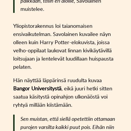
paikkaan, tosin eri aloille,
Savolainen
muistelee.
Yliopistorakennus loi taianomaisen
ensivaikutelman. Savolainen kuvailee näyn
olleen kuin Harry Potter-elokuvista, joissa
velho-oppilaat laukovat linnan kivikäytävillä
loitsujaan ja lentelevät luudillaan huispausta
pelaten.
Hän näyttää läppärinsä ruudulta kuvaa
Bangor Universitystä
, eikä juuri hetki sitten
saatua käsitystä opinahjon ulkonäöstä voi
ryhtyä millään kiistämään.
Sen muistan, että siellä opetettiin ottamaan
purojen varsilta kaikki puut pois. Eihän niin