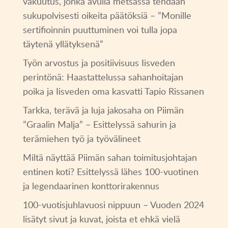
vakuutus, jonka avulla metsässä tehdään
sukupolvisesti oikeita päätöksiä – ”Monille
sertifioinnin puuttuminen voi tulla jopa
täytenä yllätyksenä”
Työn arvostus ja positiivisuus Iisveden
perintönä: Haastattelussa sahanhoitajan
poika ja Iisveden oma kasvatti Tapio Rissanen
Tarkka, terävä ja luja jakosaha on Piimän
”Graalin Malja” – Esittelyssä sahurin ja
terämiehen työ ja työvälineet
Miltä näyttää Piimän sahan toimitusjohtajan
entinen koti? Esittelyssä lähes 100-vuotinen
ja legendaarinen konttorirakennus
100-vuotisjuhlavuosi nippuun – Vuoden 2024
lisätyt sivut ja kuvat, joista et ehkä vielä