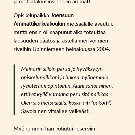
ja metsätalousinsinöörin ammatti.
Opiskelupaikka
Joensuun
Ammattikorkeakoulun
metsäalalle avautui,
mutta ensin oli saapunut aika toteuttaa
lapsuuden päätös ja astella merivoimien
riveihin Upinniemeen heinäkuussa 2004.
Meinasin silloin perua jo hyväksytyn
opiskelupaikkani ja hakea myöhemmin
fysioterapiaopintoihin. Äitini sanoi siihen,
että et kyllä varmana peru sitä paikkaa.
Olen siis metsäalalla, koska äiti ”pakotti”,
Savolainen vitsailee veikeästi.
Myöhemmin hän kotiutui reserviin