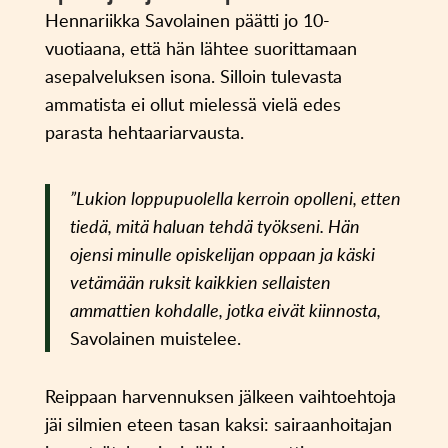
Hennariikka Savolainen päätti jo 10-
vuotiaana, että hän lähtee suorittamaan
asepalveluksen isona. Silloin tulevasta
ammatista ei ollut mielessä vielä edes
parasta hehtaariarvausta.
”Lukion loppupuolella kerroin opolleni, etten
tiedä, mitä haluan tehdä työkseni. Hän
ojensi minulle opiskelijan oppaan ja käski
vetämään ruksit kaikkien sellaisten
ammattien kohdalle, jotka eivät kiinnosta,
Savolainen muistelee.
Reippaan harvennuksen jälkeen vaihtoehtoja
jäi silmien eteen tasan kaksi: sairaanhoitajan