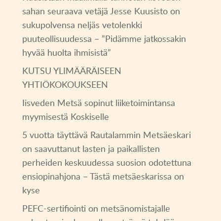
sahan seuraava vetäjä Jesse Kuusisto on
sukupolvensa neljäs vetolenkki
puuteollisuudessa – ”Pidämme jatkossakin
hyvää huolta ihmisistä”
KUTSU YLIMÄÄRÄISEEN
YHTIÖKOKOUKSEEN
Iisveden Metsä sopinut liiketoimintansa
myymisestä Koskiselle
5 vuotta täyttävä Rautalammin Metsäeskari
on saavuttanut lasten ja paikallisten
perheiden keskuudessa suosion odotettuna
ensiopinahjona – Tästä metsäeskarissa on
kyse
PEFC-sertifiointi on metsänomistajalle