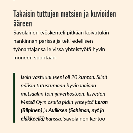
Takaisin tuttujen metsien ja kuvioiden
ääreen
Savolainen työskenteli pitkään koivutukin
hankinnan parissa ja teki edellisen
työnantajansa leivissä yhteistyötä hyvin
moneen suuntaan.
Isoin vastuualueeni oli 20 kuntaa. Siinä
pääsin tutustumaan hyvin laajaan
metsäalan toimijaverkostoon. Iisveden
Metsä Oy:n osalta pidin yhteyttä
Eeron
(Riipinen)
ja
Auliksen (Sahimaa, nyt jo
eläkkeellä)
kanssa,
Savolainen kertoo