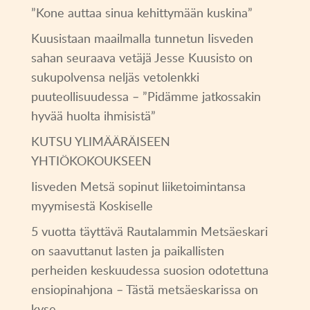
”Kone auttaa sinua kehittymään kuskina”
Kuusistaan maailmalla tunnetun Iisveden
sahan seuraava vetäjä Jesse Kuusisto on
sukupolvensa neljäs vetolenkki
puuteollisuudessa – ”Pidämme jatkossakin
hyvää huolta ihmisistä”
KUTSU YLIMÄÄRÄISEEN
YHTIÖKOKOUKSEEN
Iisveden Metsä sopinut liiketoimintansa
myymisestä Koskiselle
5 vuotta täyttävä Rautalammin Metsäeskari
on saavuttanut lasten ja paikallisten
perheiden keskuudessa suosion odotettuna
ensiopinahjona – Tästä metsäeskarissa on
kyse