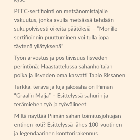
PEFC-sertifiointi on metsänomistajalle
vakuutus, jonka avulla metsässä tehdään
sukupolvisesti oikeita päätöksiä – ”Monille
sertifioinnin puuttuminen voi tulla jopa
täytenä yllätyksenä”
Työn arvostus ja positiivisuus Iisveden
perintönä: Haastattelussa sahanhoitajan
poika ja Iisveden oma kasvatti Tapio Rissanen
Tarkka, terävä ja luja jakosaha on Piimän
”Graalin Malja” – Esittelyssä sahurin ja
terämiehen työ ja työvälineet
Miltä näyttää Piimän sahan toimitusjohtajan
entinen koti? Esittelyssä lähes 100-vuotinen
ja legendaarinen konttorirakennus