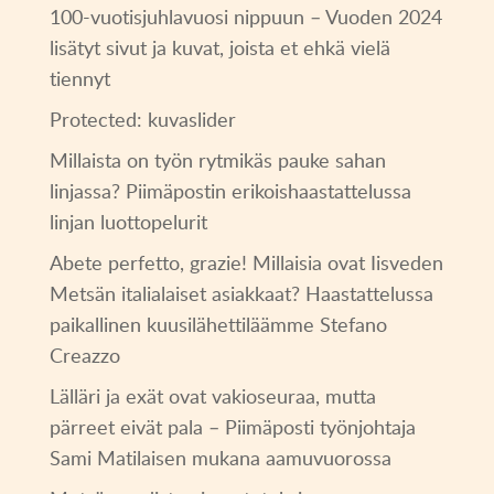
100-vuotisjuhlavuosi nippuun – Vuoden 2024
lisätyt sivut ja kuvat, joista et ehkä vielä
tiennyt
Protected: kuvaslider
Millaista on työn rytmikäs pauke sahan
linjassa? Piimäpostin erikoishaastattelussa
linjan luottopelurit
Abete perfetto, grazie! Millaisia ovat Iisveden
Metsän italialaiset asiakkaat? Haastattelussa
paikallinen kuusilähettiläämme Stefano
Creazzo
Lälläri ja exät ovat vakioseuraa, mutta
pärreet eivät pala – Piimäposti työnjohtaja
Sami Matilaisen mukana aamuvuorossa