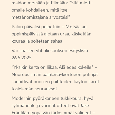
maidon metsään ja Piimään: ”Sitä miettii
omalle kohdalleen, mitä itse
metsänomistajana arvostaisi”
Paluu päiväksi pulpettiin – Metsäalan
oppimispäivissä ajetaan uraa, käsketään
kouraa ja soitetaan sahaa
Varsinaisen yhtiökokouksen esityslista
26.5.2025
”Yksikin kerta on liikaa. Älä edes kokeile” –
Nuoruus ilman päihteitä-kiertueen puhujat
sanoittivat nuorten päihteiden käytön karut
tosielämän seuraukset
Modernin pyöräkoneen tukkikoura, hyvä
ryhmähenki ja varmat otteet ovat Jake
Fräntilän työpäivän tärkeimmät välineet –