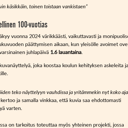
kuin käsikkäin, toinen toistaan vankistaen”
eellinen 100-vuotias
äkyy vuonna 2024 värikkäästi, vaikuttavasti ja monipuolise
n lukuvuoden päättymisen aikaan, kun yleisölle avoimet ove
varsinainen juhlapäivä
1.6 lauantaina
.
kuvanäyttelyä, joka koostaa koulun kehityksen askeleita j
lle.
öiden teko näyttelyyn vauhdissa ja yritämmekin nyt koko aj
kertoo ja samalla vinkkaa, että kuvia saa ehdottomasti
lyä varten.
ssa on tarkoitus toteuttaa myös yhteinen projekti, jossa