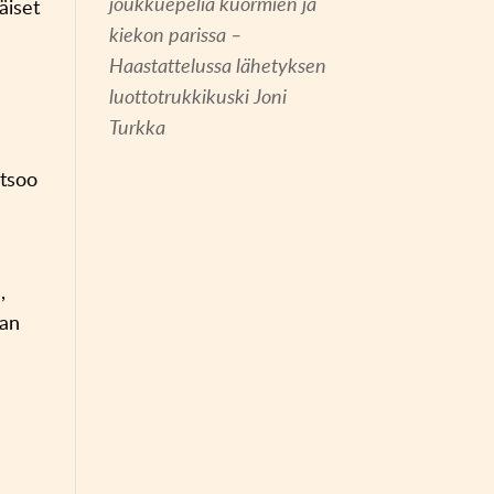
joukkuepeliä kuormien ja
äiset
kiekon parissa –
Haastattelussa lähetyksen
luottotrukkikuski Joni
Turkka
atsoo
,
dan