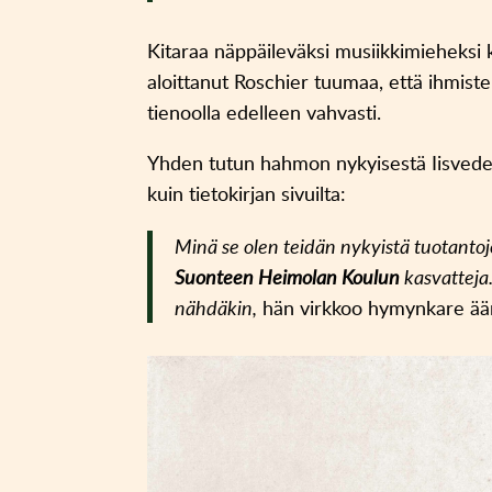
Kitaraa näppäileväksi musiikkimieheksi 
aloittanut Roschier tuumaa, että ihmis
tienoolla edelleen vahvasti.
Yhden tutun hahmon nykyisestä Iisved
kuin tietokirjan sivuilta:
Minä se olen teidän nykyistä tuotant
Suonteen Heimolan Koulun
kasvatteja.
nähdäkin,
hän virkkoo hymynkare ää