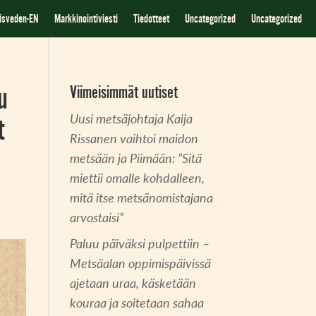
iisveden-EN
Markkinointiviesti
Tiedotteet
Uncategorized
Uncategorized
u
Viimeisimmät uutiset
Uusi metsäjohtaja Kaija
t
Rissanen vaihtoi maidon
metsään ja Piimään: ”Sitä
miettii omalle kohdalleen,
mitä itse metsänomistajana
arvostaisi”
Paluu päiväksi pulpettiin –
Metsäalan oppimispäivissä
ajetaan uraa, käsketään
kouraa ja soitetaan sahaa