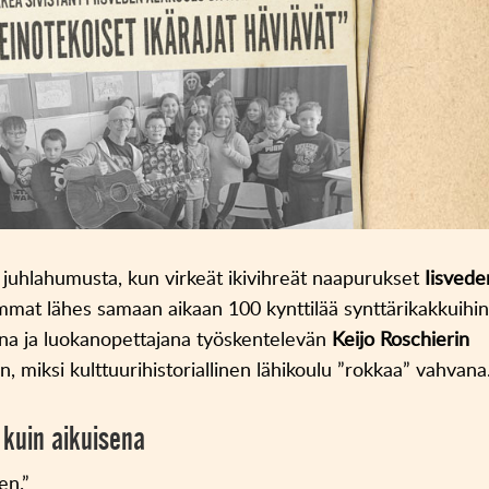
a juhlahumusta, kun virkeät ikivihreät naapurukset
Iisvede
mat lähes samaan aikaan 100 kynttilää synttärikakkuihin
rina ja luokanopettajana työskentelevän
Keijo Roschierin
 miksi kulttuurihistoriallinen lähikoulu ”rokkaa” vahvana
 kuin aikuisena
en.”