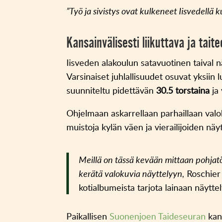
”Työ ja sivistys ovat kulkeneet Iisvedellä 
Kansainvälisesti liikuttava ja tait
Iisveden alakoulun satavuotinen taival n
Varsinaiset juhlallisuudet osuvat yksii
suunniteltu pidettävän
30.5 torstaina
ja 
Ohjelmaan askarrellaan parhaillaan valo
muistoja kylän väen ja vierailijoiden näyti
Meillä on tässä kevään mittaan pohjat
kerätä valokuvia näyttelyyn,
Roschier 
kotialbumeista tarjota lainaan näytte
Paikallisen
Suonenjoen Taideseuran
kan