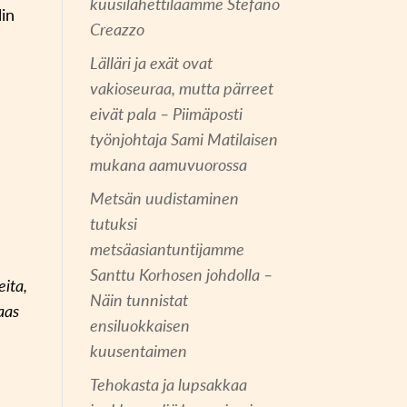
kuusilähettiläämme Stefano
lin
Creazzo
Lälläri ja exät ovat
ä
vakioseuraa, mutta pärreet
eivät pala – Piimäposti
työnjohtaja Sami Matilaisen
mukana aamuvuorossa
Metsän uudistaminen
tutuksi
metsäasiantuntijamme
Santtu Korhosen johdolla –
eita,
Näin tunnistat
taas
ensiluokkaisen
kuusentaimen
Tehokasta ja lupsakkaa