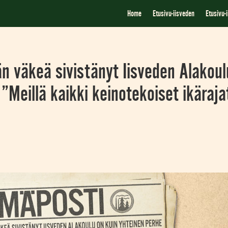
Home
Etusivu-iisveden
Etusivu-
än väkeä sivistänyt Iisveden Alakoul
”Meillä kaikki keinotekoiset ikäraja