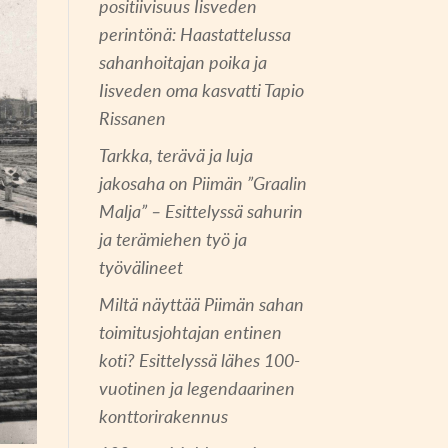
positiivisuus Iisveden
perintönä: Haastattelussa
sahanhoitajan poika ja
Iisveden oma kasvatti Tapio
Rissanen
Tarkka, terävä ja luja
jakosaha on Piimän ”Graalin
Malja” – Esittelyssä sahurin
ja terämiehen työ ja
työvälineet
Miltä näyttää Piimän sahan
toimitusjohtajan entinen
koti? Esittelyssä lähes 100-
vuotinen ja legendaarinen
konttorirakennus