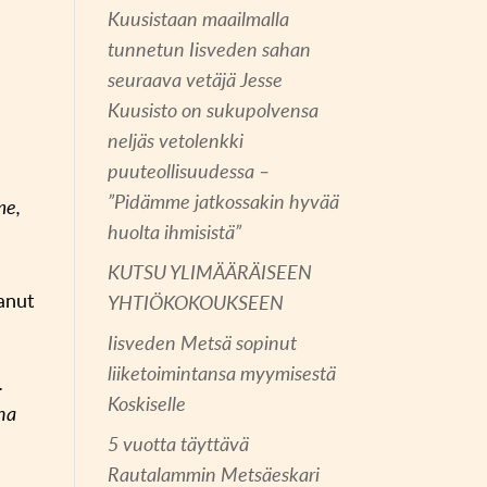
Kuusistaan maailmalla
tunnetun Iisveden sahan
seuraava vetäjä Jesse
Kuusisto on sukupolvensa
neljäs vetolenkki
puuteollisuudessa –
”Pidämme jatkossakin hyvää
me,
huolta ihmisistä”
KUTSU YLIMÄÄRÄISEEN
anut
YHTIÖKOKOUKSEEN
Iisveden Metsä sopinut
liiketoimintansa myymisestä
.
Koskiselle
ana
5 vuotta täyttävä
Rautalammin Metsäeskari