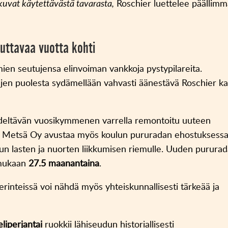
kuvat käytettävästä tavarasta,
Roschier luettelee päällimm
uttavaa vuotta kohti
omien seutujensa elinvoiman vankkoja pystypilareita.
ujen puolesta sydämellään vahvasti äänestävä Roschier k
 edeltävän vuosikymmenen varrella remontoitu uuteen
n Metsä Oy avustaa myös koulun pururadan ehostuksessa
udun lasten ja nuorten liikkumisen riemulle. Uuden purura
n mukaan
27.5 maanantaina
.
 perinteissä voi nähdä myös yhteiskunnallisesti tärkeää ja
eliperjantai
ruokkii lähiseudun historiallisesti