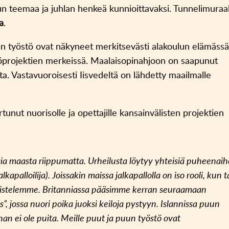
un teemaa ja juhlan henkeä kunnioittavaksi. Tunnelimuraa
na
.
un työstö ovat näkyneet merkitsevästi alakoulun elämäss
yöprojektien merkeissä. Maalaisopinahjoon on saapunut
asta. Vastavuoroisesti Iisvedeltä on lähdetty maailmalle
nut nuorisolle ja opettajille kansainvälisten projektien
sia maasta riippumatta. Urheilusta löytyy yhteisiä puheenaih
kapalloilija). Joissakin maissa jalkapallolla on iso rooli, kun 
luistelemme. Britanniassa pääsimme kerran seuraamaan
s”, jossa nuori poika juoksi keiloja pystyyn. Islannissa puun
llahan ei ole puita. Meille puut ja puun työstö ovat