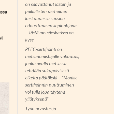
on saavuttanut lasten ja
paikallisten perheiden
ussa
keskuudessa suosion
odotettuna ensiopinahjona
– Tästä metsäeskarissa on
sä
kyse
PEFC-sertifiointi on
metsänomistajalle vakuutus,
jonka avulla metsässä
tehdään sukupolvisesti
oikeita päätöksiä – ”Monille
sertifioinnin puuttuminen
voi tulla jopa täytenä
yllätyksenä”
Työn arvostus ja