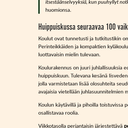
itsestäänselvyyksiä, kun puuhyllyt not
huomionsa.
Huippuiskussa seuraavaa 100 vaik
Koulut ovat tunnetusti ja tutkitustikin 
Perinteikkäiden ja kompaktien kyläkoul
luottavaisin mielin tulevaan.
Koulurakennus on juuri juhlallisuuksia
huippuiskuun. Tulevana kesänä Iisvede
jolla varmistetaan lisää olosuhteita se
avajaisia vietellään juhlasuunnitelmie
Koulun käytävillä ja pihoilla toistuvissa
osallistavaa roolia.
Viikkotasolla perjantaisin järjestettävä
p