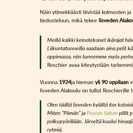
Näin ytimekkäästi tiivistää kolmosten j
tiedusteluun, mikä tekee
Iisveden Alako
Meillä kaikki keinotekoiset ikärajat h
Liikuntatunneilla saadaan aina pelit k
oppimassa, niin tunnemme myös perhe
Roschier avaa kiteytystään tarkemmi
Vuonna
1924
ja hieman
yli 90 oppilaan
v
Iisveden Alakoulu on tullut Roschierille
Olen täältä Iisveden kylältä itse koto
Miten ”Piimän” ja
Peuran Sahan
pillit
polkupyörillään. Järveltä kuului hinaaj
rytmiä.