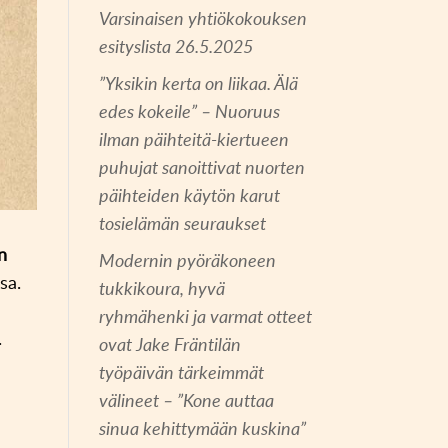
Varsinaisen yhtiökokouksen
esityslista 26.5.2025
”Yksikin kerta on liikaa. Älä
edes kokeile” – Nuoruus
ilman päihteitä-kiertueen
puhujat sanoittivat nuorten
päihteiden käytön karut
tosielämän seuraukset
n
Modernin pyöräkoneen
sa.
tukkikoura, hyvä
ryhmähenki ja varmat otteet
.
ovat Jake Fräntilän
työpäivän tärkeimmät
välineet – ”Kone auttaa
sinua kehittymään kuskina”