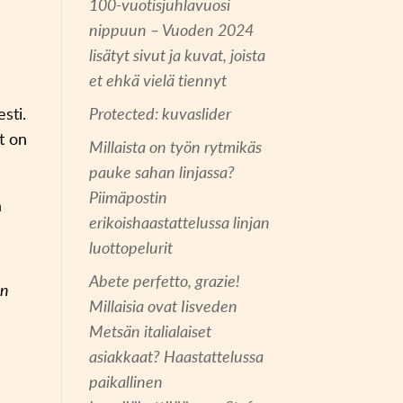
100-vuotisjuhlavuosi
nippuun – Vuoden 2024
lisätyt sivut ja kuvat, joista
et ehkä vielä tiennyt
sti.
Protected: kuvaslider
t on
Millaista on työn rytmikäs
pauke sahan linjassa?
Piimäpostin
a
erikoishaastattelussa linjan
luottopelurit
Abete perfetto, grazie!
an
Millaisia ovat Iisveden
Metsän italialaiset
asiakkaat? Haastattelussa
paikallinen