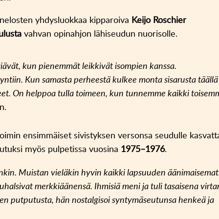
a nelosten yhdysluokkaa kipparoiva
Keijo Roschier
ulusta
vahvan opinahjon lähiseudun nuorisolle.
äviävät, kun pienemmät leikkivät isompien kanssa.
äyntiin. Kun samasta perheestä kulkee monta sisarusta täällä
et. On helppoa tulla toimeen, kun tunnemme kaikki toisem
n.
oimin ensimmäiset sivistyksen versonsa seudulle kasvatt
 tutuksi myös pulpetissa vuosina
1975–1976
.
isinkin. Muistan vieläkin hyvin kaikki lapsuuden äänimaisemat
 puhalsivat merkkiäänensä. Ihmisiä meni ja tuli tasaisena virt
ien putputusta,
hän nostalgisoi syntymäseutunsa henkeä ja