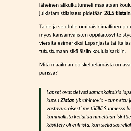
läheinen alikulkutunneli maalataan koul
julkistamistilaisuus pidetään
28.5 tiistai
Taide ja seudulle ominaisleimallinen pu
myös kansainvälisten oppilaitosyhteist
vieraita esimerkiksi Espanjasta tai Itali
tutustumaan sikäläisiin koululaisarkiin.
Mitä maailman opiskeluelämästä on avartu
parissa?
Lapset ovat tietysti samankaltaisia lap
kuten
Zlatan
(Ibrahimovic – tunnettu jal
vastavuoroisesti me täällä Suomessa 
kummallista keilailua nimeltään ”skittle
käsittely oli erilaista, kun siellä saare