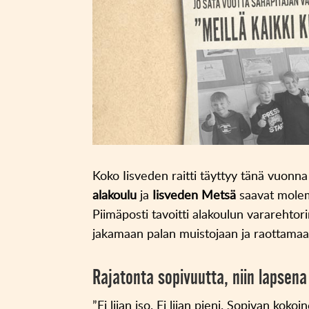
Koko Iisveden raitti täyttyy tänä vuonn
alakoulu
ja
Iisveden Metsä
saavat molem
Piimäposti tavoitti alakoulun vararehto
jakamaan palan muistojaan ja raottamaan,
Rajatonta sopivuutta, niin lapsena
”Ei liian iso. Ei liian pieni. Sopivan kokoin