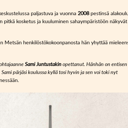
keskustelussa paljastuva ja vuonna
2008
pestinsä alakoul
ten pitkä kosketus ja kuuluminen sahaympäristöön näkyvät
en Metsän henkilöstökokoonpanosta hän yhyttää mieleen
ojohtajaanne
Sami Juntustakin
opettanut. Hänhän on entisen
 Sami pärjäsi koulussa kyllä tosi hyvin ja sen voi toki nyt
nessään.