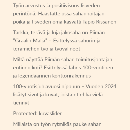
Työn arvostus ja positiivisuus Iisveden
perintönä: Haastattelussa sahanhoitajan
poika ja Iisveden oma kasvatti Tapio Rissanen
Tarkka, terävä ja luja jakosaha on Piimän
”Graalin Malja” – Esittelyssä sahurin ja
terämiehen työ ja työvälineet
Miltä näyttää Piimän sahan toimitusjohtajan
entinen koti? Esittelyssä lähes 100-vuotinen
ja legendaarinen konttorirakennus
100-vuotisjuhlavuosi nippuun – Vuoden 2024
lisätyt sivut ja kuvat, joista et ehkä vielä
tiennyt
Protected: kuvaslider
Millaista on työn rytmikäs pauke sahan