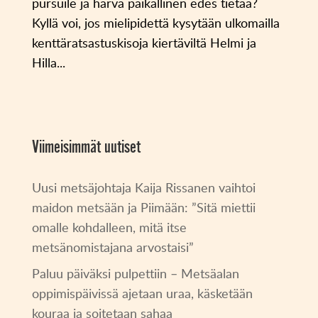
pursuile ja harva paikallinen edes tietää?
Kyllä voi, jos mielipidettä kysytään ulkomailla
kenttäratsastuskisoja kiertäviltä Helmi ja
Hilla...
Viimeisimmät uutiset
Uusi metsäjohtaja Kaija Rissanen vaihtoi
maidon metsään ja Piimään: ”Sitä miettii
omalle kohdalleen, mitä itse
metsänomistajana arvostaisi”
Paluu päiväksi pulpettiin – Metsäalan
oppimispäivissä ajetaan uraa, käsketään
kouraa ja soitetaan sahaa