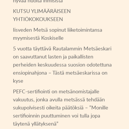
hyvää huolta ihmisistä”
KUTSU YLIMÄÄRÄISEEN
YHTIÖKOKOUKSEEN
Iisveden Metsä sopinut liiketoimintansa
myymisestä Koskiselle
5 vuotta täyttävä Rautalammin Metsäeskari
on saavuttanut lasten ja paikallisten
perheiden keskuudessa suosion odotettuna
ensiopinahjona – Tästä metsäeskarissa on
kyse
PEFC-sertifiointi on metsänomistajalle
vakuutus, jonka avulla metsässä tehdään
sukupolvisesti oikeita päätöksiä – ”Monille
sertifioinnin puuttuminen voi tulla jopa
täytenä yllätyksenä”