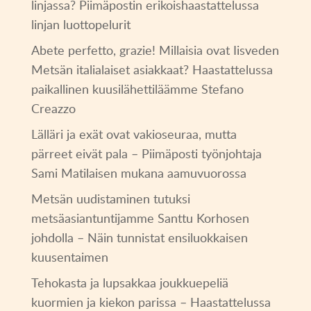
linjassa? Piimäpostin erikoishaastattelussa
linjan luottopelurit
Abete perfetto, grazie! Millaisia ovat Iisveden
Metsän italialaiset asiakkaat? Haastattelussa
paikallinen kuusilähettiläämme Stefano
Creazzo
Lälläri ja exät ovat vakioseuraa, mutta
pärreet eivät pala – Piimäposti työnjohtaja
Sami Matilaisen mukana aamuvuorossa
Metsän uudistaminen tutuksi
metsäasiantuntijamme Santtu Korhosen
johdolla – Näin tunnistat ensiluokkaisen
kuusentaimen
Tehokasta ja lupsakkaa joukkuepeliä
kuormien ja kiekon parissa – Haastattelussa