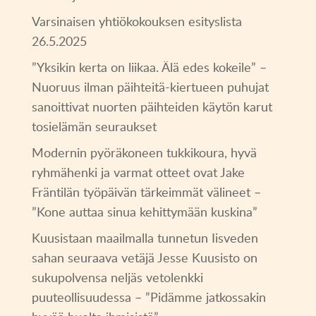
Varsinaisen yhtiökokouksen esityslista
26.5.2025
”Yksikin kerta on liikaa. Älä edes kokeile” –
Nuoruus ilman päihteitä-kiertueen puhujat
sanoittivat nuorten päihteiden käytön karut
tosielämän seuraukset
Modernin pyöräkoneen tukkikoura, hyvä
ryhmähenki ja varmat otteet ovat Jake
Fräntilän työpäivän tärkeimmät välineet –
”Kone auttaa sinua kehittymään kuskina”
Kuusistaan maailmalla tunnetun Iisveden
sahan seuraava vetäjä Jesse Kuusisto on
sukupolvensa neljäs vetolenkki
puuteollisuudessa – ”Pidämme jatkossakin