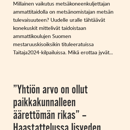
Millainen vaikutus metsäkoneenkuljettajan
ammattitaidolla on metsänomistajan metsän
tulevaisuuteen? Uudelle uralle tähtäävät
konekuskit mittelivät taidoistaan
ammattikoulujen Suomen
mestaruuskisoiksikin tituleeratuissa
Taitaja2024-kilpailuissa. Mikä erottaa jyvät...
”Yhtiön arvo on ollut
paikkakunnalleen
äärettömän rikas” –
Haastattelussa Iisveden