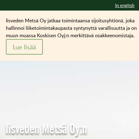
In english
Iisveden Metsä Oy jatkaa toimintaansa sijoitusyhtiönä, joka
hallinnoi liiketoimintakaupasta syntynyttä varallisuutta ja on
muun muassa Koskisen Oyj:n merkittävä osakkeenomistaja.
Lue lisää
Iisveden Metsä Oy:n