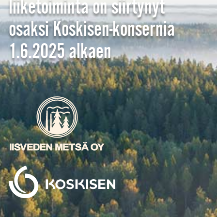
liiketoiminta on siirtynyt
osaksi Koskisen-konsernia
1.6.2025 alkaen