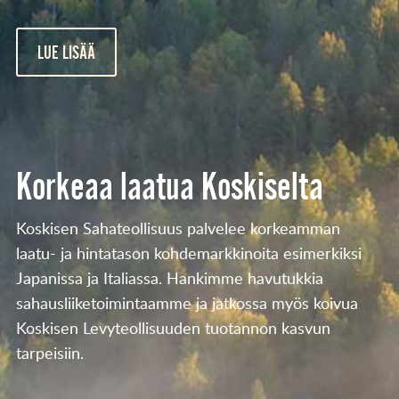
LUE LISÄÄ
Korkeaa laatua Koskiselta
Koskisen Sahateollisuus palvelee korkeamman
laatu- ja hintatason kohdemarkkinoita esimerkiksi
Japanissa ja Italiassa. Hankimme havutukkia
sahausliiketoimintaamme ja jatkossa myös koivua
Koskisen Levyteollisuuden tuotannon kasvun
tarpeisiin.