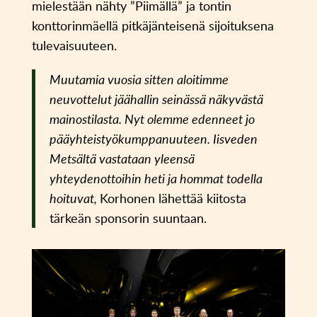
mielestään nähty ”Piimällä” ja tontin
konttorinmäellä pitkäjänteisenä sijoituksena
tulevaisuuteen.
Muutamia vuosia sitten aloitimme
neuvottelut jäähallin seinässä näkyvästä
mainostilasta. Nyt olemme edenneet jo
pääyhteistyökumppanuuteen. Iisveden
Metsältä vastataan yleensä
yhteydenottoihin heti ja hommat todella
hoituvat,
Korhonen lähettää kiitosta
tärkeän sponsorin suuntaan.