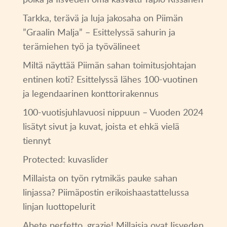
Tarkka, terävä ja luja jakosaha on Piimän
”Graalin Malja” – Esittelyssä sahurin ja
terämiehen työ ja työvälineet
Miltä näyttää Piimän sahan toimitusjohtajan
entinen koti? Esittelyssä lähes 100-vuotinen
ja legendaarinen konttorirakennus
100-vuotisjuhlavuosi nippuun – Vuoden 2024
lisätyt sivut ja kuvat, joista et ehkä vielä
tiennyt
Protected: kuvaslider
Millaista on työn rytmikäs pauke sahan
linjassa? Piimäpostin erikoishaastattelussa
linjan luottopelurit
Abete perfetto, grazie! Millaisia ovat Iisveden