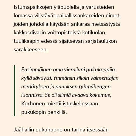
Istumapaikkojen yläpuolella ja varusteiden
lomassa vilistävät paikallissankareiden nimet,
joiden johdolla käydään ankaraa metsästystä
kakkosdivarin voittopisteistä kotiluolan
tuulikaapin edessä sijaitsevan sarjataulukon
sarakkeeseen.
Ensimmäinen oma vierailuni pukukoppiin
kyllä säväytti. Ymmärsin silloin valmentajan
merkityksen ja panoksen ryhmähengen
luonnissa. Se oli silmiä avaava kokemus,
Korhonen miettii istuskellessaan
pukukopin penkillä.
Jäähallin pukuhuone on tarina itsessään