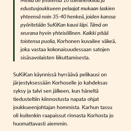
Meillä on yhteensä 10 toimihenkilöä ja
edustusjoukkueen pelaajat mukaan laskien
yhteensä noin 35-40 henkeä, joiden kanssa
pyöritetään SuKiKan kausi läpi. Tämä on
seurana hyvin yhteisöllinen. Kaikki pitää
toistensa puolia,
Korhonen kuvailee väkeä,
joka vastaa kokonaisuudessaan satojen
sisäsavolaisten liikuttamisesta.
SuKiKan käynnissä hyrräävä pelikausi on
järjestyksessään Korhoselle jo kahdeksas
syksy ja talvi sen jälkeen, kun häneltä
tiedusteltiin kiinnostusta napata ohjat
joukkueenjohtajan hommista. Karhun tassu
oli kuitenkin raapaissut rinnasta Korhosta jo
huomattavasti aiemmin.