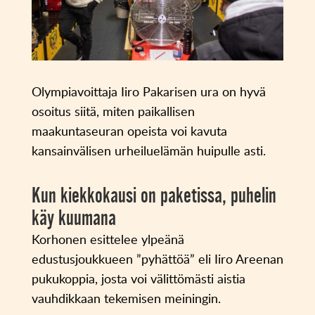
Olympiavoittaja Iiro Pakarisen ura on hyvä
osoitus siitä, miten paikallisen
maakuntaseuran opeista voi kavuta
kansainvälisen urheiluelämän huipulle asti.
Kun kiekkokausi on paketissa, puhelin
käy kuumana
Korhonen esittelee ylpeänä
edustusjoukkueen ”pyhättöä” eli Iiro Areenan
pukukoppia, josta voi välittömästi aistia
vauhdikkaan tekemisen meiningin.