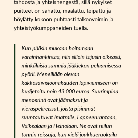
tahdosta ja yhteishengestä, sillä nykyiset
puitteet on sahattu, maalattu, teipattu ja
höylätty kokoon puhtaasti talkoovoimin ja
yhteistyökumppaneiden tuella.
Kun pääsin mukaan hoitamaan
varainhankintaa, niin silloin tajusin oikeasti,
minkälaisia summia jääkiekon pelaamisessa
pyörii. Meneillään olevan
kakkosdivisioonakauden läpiviemiseen on
budjetoitu noin 43 000 euroa. Suurimpina
menoerinä ovat jäämaksut ja
vieraspelireissut, joista pisimmät
suuntautuvat Imatralle, Lappeenrantaan,
Valkealaan ja Heinolaan. Ne ovat reilun
tonnin reissuja, kun vielä joukkueruokailu