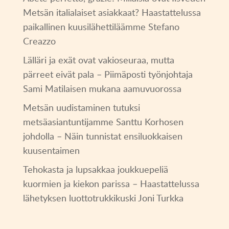
Metsän italialaiset asiakkaat? Haastattelussa
paikallinen kuusilähettiläämme Stefano
Creazzo
Lälläri ja exät ovat vakioseuraa, mutta
pärreet eivät pala – Piimäposti työnjohtaja
Sami Matilaisen mukana aamuvuorossa
Metsän uudistaminen tutuksi
metsäasiantuntijamme Santtu Korhosen
johdolla – Näin tunnistat ensiluokkaisen
kuusentaimen
Tehokasta ja lupsakkaa joukkuepeliä
kuormien ja kiekon parissa – Haastattelussa
lähetyksen luottotrukkikuski Joni Turkka