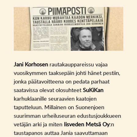
Jani Korhosen
rautakauppareissu vajaa
vuosikymmen taaksepäin johti hänet pestiin,
jonka päätavoitteena on pedata parhaat
saatavissa olevat olosuhteet
SuKiKan
karhuklaanille seuraavien kaatojen
taputteluun. Millainen on Suonenjoen
suurimman urheiluseuran edustusjoukkueen
vetäjän arki ja miten
Iisveden Metsä Oy
:n
taustapanos auttaa Jania saavuttamaan