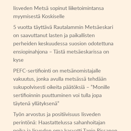
Iisveden Metsä sopinut liiketoimintansa
myymisestä Koskiselle
5 vuotta täyttävä Rautalammin Metsäeskari
on saavuttanut lasten ja paikallisten
perheiden keskuudessa suosion odotettuna
ensiopinahjona – Tästä metsäeskarissa on
kyse
PEFC-sertifiointi on metsänomistajalle
vakuutus, jonka avulla metsässä tehdään
sukupolvisesti oikeita päätöksiä – ”Monille
sertifioinnin puuttuminen voi tulla jopa
täytenä yllätyksenä”
Työn arvostus ja positiivisuus Iisveden
perintönä: Haastattelussa sahanhoitajan
poika ja Iisveden oma kasvatti Tapio Rissanen