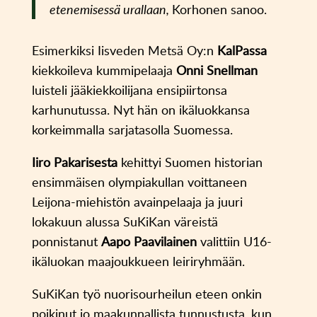
etenemisessä urallaan,
Korhonen sanoo.
Esimerkiksi Iisveden Metsä Oy:n
KalPassa
kiekkoileva kummipelaaja
Onni Snellman
luisteli jääkiekkoilijana ensipiirtonsa
karhunutussa. Nyt hän on ikäluokkansa
korkeimmalla sarjatasolla Suomessa.
Iiro Pakarisesta
kehittyi Suomen historian
ensimmäisen olympiakullan voittaneen
Leijona-miehistön avainpelaaja ja juuri
lokakuun alussa SuKiKan väreistä
ponnistanut
Aapo Paavilainen
valittiin U16-
ikäluokan maajoukkueen leiriryhmään.
SuKiKan työ nuorisourheilun eteen onkin
poikinut jo maakunnallista tunnustusta, kun