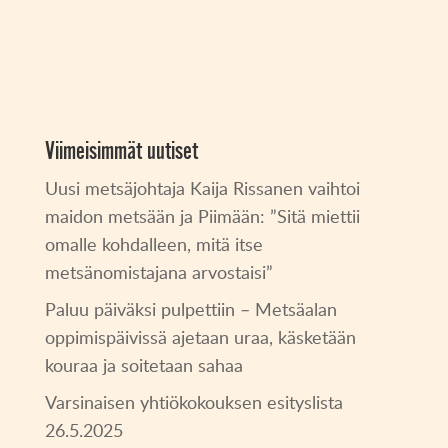
Viimeisimmät uutiset
Uusi metsäjohtaja Kaija Rissanen vaihtoi
maidon metsään ja Piimään: ”Sitä miettii
omalle kohdalleen, mitä itse
metsänomistajana arvostaisi”
Paluu päiväksi pulpettiin – Metsäalan
oppimispäivissä ajetaan uraa, käsketään
kouraa ja soitetaan sahaa
Varsinaisen yhtiökokouksen esityslista
26.5.2025