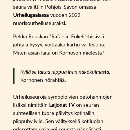
seura valittiin Pohjois-Savon omassa
Urheilugaalassa
vuoden 2022
nuorisourheiluseuraksi.
Pekka Ruuskan ”Rafaelin Enkeli”-biisissä
johtaja kysyy, voittaako karhu vai leijona.
Miten asian laita on Korhosen mielestä?
Kyllä se taitaa riippua ihan näkökulmasta,
Korhonen hörähtää.
Urheiluseuroja symboloivien petohahmojen
lisäksi nimittäin
Leijonat TV
on seuran
suhteellisen tuore päivitys kotihallin
piippuhyllylle. Sen välityksellä kotiluolan
edesottamuksia voi seurata näppärästi