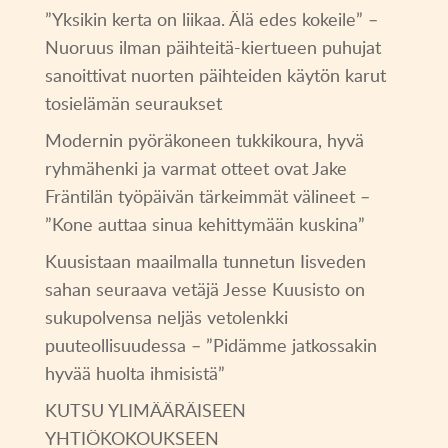
”Yksikin kerta on liikaa. Älä edes kokeile” –
Nuoruus ilman päihteitä-kiertueen puhujat
sanoittivat nuorten päihteiden käytön karut
tosielämän seuraukset
Modernin pyöräkoneen tukkikoura, hyvä
ryhmähenki ja varmat otteet ovat Jake
Fräntilän työpäivän tärkeimmät välineet –
”Kone auttaa sinua kehittymään kuskina”
Kuusistaan maailmalla tunnetun Iisveden
sahan seuraava vetäjä Jesse Kuusisto on
sukupolvensa neljäs vetolenkki
puuteollisuudessa – ”Pidämme jatkossakin
hyvää huolta ihmisistä”
KUTSU YLIMÄÄRÄISEEN
YHTIÖKOKOUKSEEN