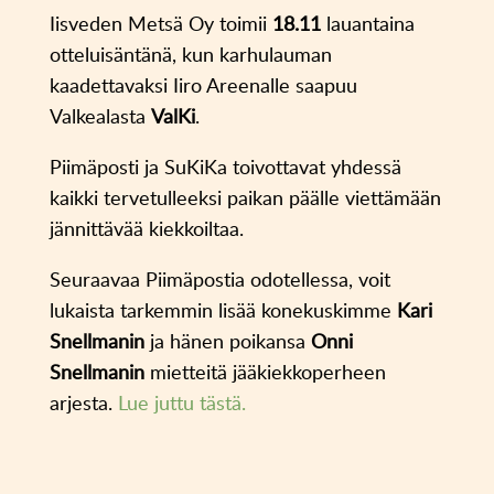
Iisveden Metsä Oy toimii
18.11
lauantaina
otteluisäntänä, kun karhulauman
kaadettavaksi Iiro Areenalle saapuu
Valkealasta
ValKi
.
Piimäposti ja SuKiKa toivottavat yhdessä
kaikki tervetulleeksi paikan päälle viettämään
jännittävää kiekkoiltaa.
Seuraavaa Piimäpostia odotellessa, voit
lukaista tarkemmin lisää konekuskimme
Kari
Snellmanin
ja hänen poikansa
Onni
Snellmanin
mietteitä jääkiekkoperheen
arjesta.
Lue juttu tästä.