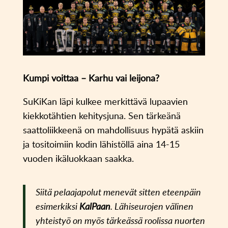
Kumpi voittaa – Karhu vai leijona?
SuKiKan läpi kulkee merkittävä lupaavien
kiekkotähtien kehitysjuna. Sen tärkeänä
saattoliikkeenä on mahdollisuus hypätä askiin
ja tositoimiin kodin lähistöllä aina 14-15
vuoden ikäluokkaan saakka.
Siitä pelaajapolut menevät sitten eteenpäin
esimerkiksi
KalPaan
. Lähiseurojen välinen
yhteistyö on myös tärkeässä roolissa nuorten