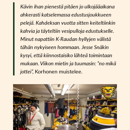
Kävin ihan pienestä pitäen jo ulkojääaikana
ahkerasti katselemassa edustusjoukkueen
pelejä. Kahdeksan vuotta sitten keiteltiinkin
kahvia ja täyteltiin vesipulloja edustukselle.
Minut napattiin K-Raudan hyllyjen välistä
tähän nykyiseen hommaan. Jesse Snäkin
kysyi, että kiinnostaisiko lähteä toimintaan
mukaan. Viikon mietin ja tuumasin: ”no mikä
jottei”,
Korhonen muistelee.