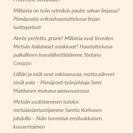
Millaista on työn rytmikäs pauke sahan linjassa?
Piimäpostin erikoishaastattelussa linjan
luottopelurit
Abete perfetto, grazie! Millaisia ovat Iisveden
Metsän italialaiset asiakkaat? Haastattelussa
paikallinen kuusilähettiläämme Stefano
Creazzo
Lälläri ja exät ovat vakioseuraa, mutta pärreet
eivät pala – Piimäposti työnjohtaja Sami
Matilaisen mukana aamuvuorossa
Metsän uudistaminen tutuksi
metsäasiantuntijamme Santtu Korhosen
johdolla – Näin tunnistat ensiluokkaisen
kuusentaimen