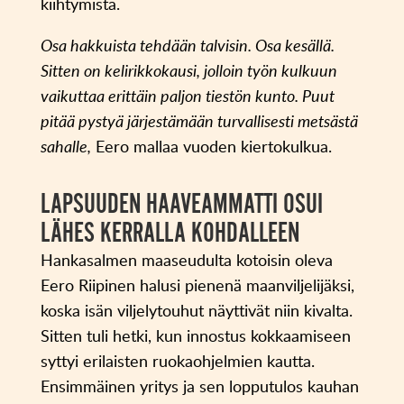
kiihtymistä.
Osa hakkuista tehdään talvisin. Osa kesällä.
Sitten on kelirikkokausi, jolloin työn kulkuun
vaikuttaa erittäin paljon tiestön kunto. Puut
pitää pystyä järjestämään turvallisesti metsästä
sahalle,
Eero mallaa vuoden kiertokulkua.
LAPSUUDEN HAAVEAMMATTI OSUI
LÄHES KERRALLA KOHDALLEEN
Hankasalmen maaseudulta kotoisin oleva
Eero Riipinen halusi pienenä maanviljelijäksi,
koska isän viljelytouhut näyttivät niin kivalta.
Sitten tuli hetki, kun innostus kokkaamiseen
syttyi erilaisten ruokaohjelmien kautta.
Ensimmäinen yritys ja sen lopputulos kauhan