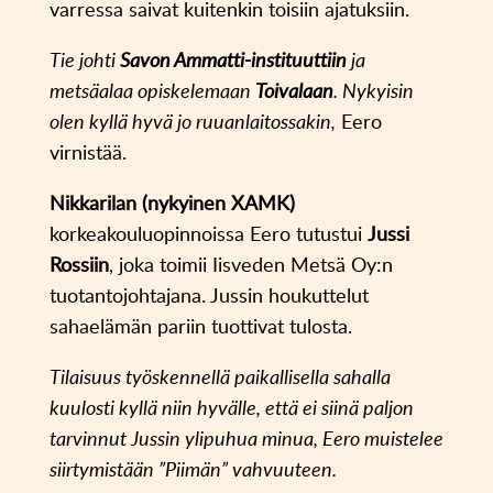
varressa saivat kuitenkin toisiin ajatuksiin.
Tie johti
Savon Ammatti-instituuttiin
ja
metsäalaa opiskelemaan
Toivalaan
. Nykyisin
olen kyllä hyvä jo ruuanlaitossakin,
Eero
virnistää.
Nikkarilan (nykyinen XAMK)
korkeakouluopinnoissa Eero tutustui
Jussi
Rossiin
, joka toimii Iisveden Metsä Oy:n
tuotantojohtajana. Jussin houkuttelut
sahaelämän pariin tuottivat tulosta.
Tilaisuus työskennellä paikallisella sahalla
kuulosti kyllä niin hyvälle, että ei siinä paljon
tarvinnut Jussin ylipuhua minua, Eero muistelee
siirtymistään ”Piimän” vahvuuteen.