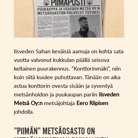
Iisveden Sahan keväisiä aamuja on kohta sata
vuotta valvonut kukkulan päällä seisova
keltainen puurakennus. ”Konttorinmäki”, niin
kuin siitä kuulee puhuttavan. Tänään on aika
astua konttorin ovesta sisään ja syventyä
metsänhoidon ja puukaupan pariin
Iisveden
Metsä Oy:n
metsäjohtaja
Eero Riipisen
johdolla.
”PIIMÄN” METSÄOSASTO ON