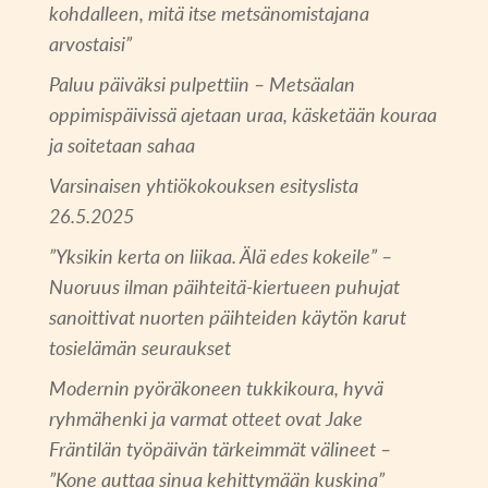
kohdalleen, mitä itse metsänomistajana
arvostaisi”
Paluu päiväksi pulpettiin – Metsäalan
oppimispäivissä ajetaan uraa, käsketään kouraa
ja soitetaan sahaa
Varsinaisen yhtiökokouksen esityslista
26.5.2025
”Yksikin kerta on liikaa. Älä edes kokeile” –
Nuoruus ilman päihteitä-kiertueen puhujat
sanoittivat nuorten päihteiden käytön karut
tosielämän seuraukset
Modernin pyöräkoneen tukkikoura, hyvä
ryhmähenki ja varmat otteet ovat Jake
Fräntilän työpäivän tärkeimmät välineet –
”Kone auttaa sinua kehittymään kuskina”