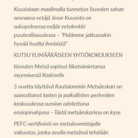
Kuusistaan maailmalla tunnetun Iisveden sahan
seuraava vetäjä Jesse Kuusisto on
sukupolvensa neljäs vetolenkki
puuteollisuudessa – ”Pidämme jatkossakin
hyvää huolta ihmisistä”
KUTSU YLIMÄÄRÄISEEN YHTIÖKOKOUKSEEN
Iisveden Metsä sopinut liiketoimintansa
myymisestä Koskiselle
5 vuotta täyttävä Rautalammin Metsäeskari on
saavuttanut lasten ja paikallisten perheiden
keskuudessa suosion odotettuna
ensiopinahjona – Tästä metsäeskarissa on kyse
PEFC-sertifiointi on metsänomistajalle
vakuutus, jonka avulla metsässä tehdään