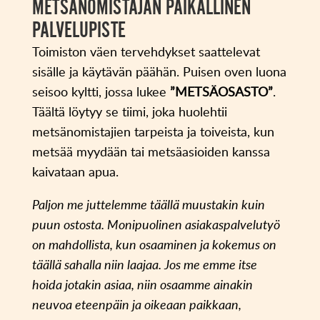
METSÄNOMISTAJAN PAIKALLINEN
PALVELUPISTE
Toimiston väen tervehdykset saattelevat
sisälle ja käytävän päähän. Puisen oven luona
seisoo kyltti, jossa lukee
”METSÄOSASTO”
.
Täältä löytyy se tiimi, joka huolehtii
metsänomistajien tarpeista ja toiveista, kun
metsää myydään tai metsäasioiden kanssa
kaivataan apua.
Paljon me juttelemme täällä muustakin kuin
puun ostosta. Monipuolinen asiakaspalvelutyö
on mahdollista, kun osaaminen ja kokemus on
täällä sahalla niin laajaa. Jos me emme itse
hoida jotakin asiaa, niin osaamme ainakin
neuvoa eteenpäin ja oikeaan paikkaan,