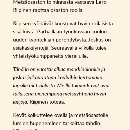
Metsäosaston toiminnasta vastaava Eero
Riipinen raottaa osaston roolia.
Riipisen työpäivät koostuvat hyvin erilaisista
sisällöistä. Parhaillaan työnkuvaan kuuluu
uuden työntekijän perehdytystä. Joskus on
asiakaskäyntejä. Seuraavalla viikolla tulee
yhteistyökumppaneita vierailulle.
Tänään on varattu aikaa markkinoinnille ja
joskus jalkaudutaan kouluihin kertomaan
lapsille metsäalasta. Meillä toimenkuvat ovat
tällaisena pienempänä metsäyhtiönä hyvin
laajoja,
Riipinen toteaa.
Kevät kolkuttelee ovella ja metsäosastolle
lumien hupeneminen tarkoittaa tahdin