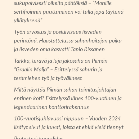
sukupolvisesti oikeita päätöksiä – ”Monille
sertifioinnin puuttuminen voi tulla jopa täytenä
yllätyksenä”
Työn arvostus ja positiivisuus Iisveden
perintönä: Haastattelussa sahanhoitajan poika
ja Iisveden oma kasvatti Tapio Rissanen
Tarkka, terävä ja luja jakosaha on Piimän
”Graalin Malja” – Esittelyssä sahurin ja
terämiehen työ ja työvälineet
Miltä näyttää Piimän sahan toimitusjohtajan
entinen koti? Esittelyssä lähes 100-vuotinen ja
legendaarinen konttorirakennus
100-vuotisjuhlavuosi nippuun – Vuoden 2024
lisätyt sivut ja kuvat, joista et ehkä vielä tiennyt
Protected: kuvaslider