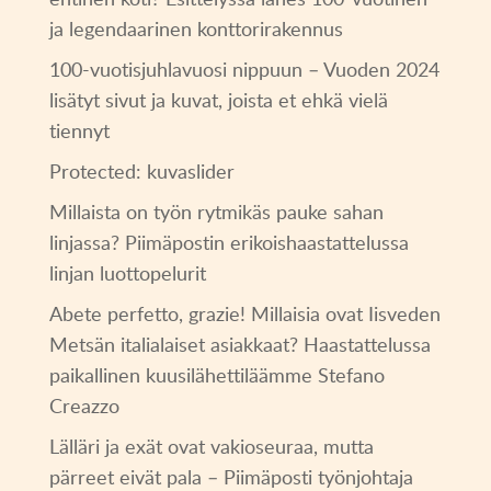
ja legendaarinen konttorirakennus
100-vuotisjuhlavuosi nippuun – Vuoden 2024
lisätyt sivut ja kuvat, joista et ehkä vielä
tiennyt
Protected: kuvaslider
Millaista on työn rytmikäs pauke sahan
linjassa? Piimäpostin erikoishaastattelussa
linjan luottopelurit
Abete perfetto, grazie! Millaisia ovat Iisveden
Metsän italialaiset asiakkaat? Haastattelussa
paikallinen kuusilähettiläämme Stefano
Creazzo
Lälläri ja exät ovat vakioseuraa, mutta
pärreet eivät pala – Piimäposti työnjohtaja