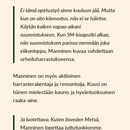
Ei tämä opetustyö sinne kouluun jää. Mutta
kun on aito kiinnostus, niin ei se häiritse.
Käytän kaiken vapaa-aikani
suunnistukseen. Kun SM-kisaputki alkaa,
niin suunnistuksen parissa mennään joka
viikonloppu,
Manninen kuvaa suhdettaan
urheiluharrastukseensa.
Manninen on myös aktiivinen
harrasterakentaja ja remontoija. Kuusi on
hänen mielestään kaunis ja hyväntuoksuinen
raaka-aine.
Ja luotettava. Kuten Iisveden Metsä,
Manninen lopettaa juttutuokiomme.