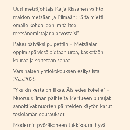
Uusi metsäjohtaja Kaija Rissanen vaihtoi
maidon metsään ja Piimään: ”Sitä miettii
omalle kohdalleen, mitä itse
metsänomistajana arvostaisi”
Paluu päiväksi pulpettiin – Metsäalan
oppimispäivissä ajetaan uraa, käsketään
kouraa ja soitetaan sahaa
Varsinaisen yhtiökokouksen esityslista
26.5.2025
”Yksikin kerta on liikaa. Älä edes kokeile” –
Nuoruus ilman päihteitä-kiertueen puhujat
sanoittivat nuorten päihteiden käytön karut
tosielämän seuraukset
Modernin pyöräkoneen tukkikoura, hyvä