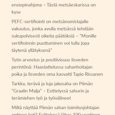
ensiopinahjona – Tästä metsäeskarissa on
kyse
PEFC-sertifiointi on metsänomistajalle
vakuutus, jonka avulla metsässä tehdään
sukupolvisesti oikeita päätöksiä – ”Monille
sertifioinnin puuttuminen voi tulla jopa
täytenä yllätyksenä”
Työn arvostus ja positiivisuus Iisveden
perintönä: Haastattelussa sahanhoitajan
poika ja Iisveden oma kasvatti Tapio Rissanen
Tarkka, terävä ja luja jakosaha on Piimän
”Graalin Malja” – Esittelyssä sahurin ja
terämiehen työ ja työvälineet
Miltä näyttää Piimän sahan toimitusjohtajan
entinen koti? Esittelyssä lähes 100-vuotinen