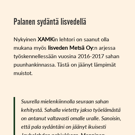
Palanen sydäntä Iisvedellä
Nykyinen
XAMK
in lehtori on saanut olla
mukana myös
Iisveden Metsä Oy
:n arjessa
työskennellessään vuosina 2016-2017 sahan
puunhankinnassa. Tästä on jäänyt lämpimät
muistot.
Suurella mielenkiinnolla seuraan sahan
kehitystä. Sahalla vietetty jakso työelämästä
on antanut valtavasti omalle uralle. Sanoisin,
että pala sydäntäni on jäänyt ikuisesti
Jauholahden pohjukkaan,
Manninen