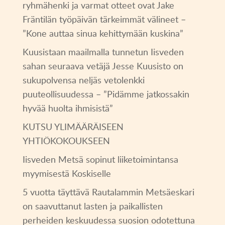
ryhmähenki ja varmat otteet ovat Jake
Fräntilän työpäivän tärkeimmät välineet –
”Kone auttaa sinua kehittymään kuskina”
Kuusistaan maailmalla tunnetun Iisveden
sahan seuraava vetäjä Jesse Kuusisto on
sukupolvensa neljäs vetolenkki
puuteollisuudessa – ”Pidämme jatkossakin
hyvää huolta ihmisistä”
KUTSU YLIMÄÄRÄISEEN
YHTIÖKOKOUKSEEN
Iisveden Metsä sopinut liiketoimintansa
myymisestä Koskiselle
5 vuotta täyttävä Rautalammin Metsäeskari
on saavuttanut lasten ja paikallisten
perheiden keskuudessa suosion odotettuna