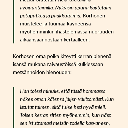
avojuuritaimilla. Nykyisin apuna käytetään
pottiputkea ja paakkutaimia,
Korhonen
muistelee ja tuumaa käyneensä
myöhemminkin ihastelemassa nuoruuden
aikaansaannostaan kertaalleen.
Korhosen oma poika kiteytti kerran pienenä
isänsä mukana raivaustöissä kulkiessaan
metsänhoidon hienouden:
Hän totesi minulle, että tässä hommassa
näkee oman kätensä jäljen välittömästi. Kun
istutat taimen, siitä tulee heti hyvä mieli.
Toisen kerran sitten myöhemmin, kun näet
sen istuttamasi metsän todella kasvaneen,