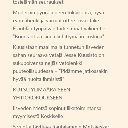
tosielämän seuraukset
Modernin pyöräkoneen tukkikoura, hyvä
ryhmähenki ja varmat otteet ovat Jake
Fräntilän työpäivän tärkeimmät välineet –
”Kone auttaa sinua kehittymään kuskina”
Kuusistaan maailmalla tunnetun Iisveden
sahan seuraava vetäjä Jesse Kuusisto on
sukupolvensa neljäs vetolenkki
puuteollisuudessa – ”Pidämme jatkossakin
hyvää huolta ihmisistä”
KUTSU YLIMÄÄRÄISEEN
YHTIÖKOKOUKSEEN
Iisveden Metsä sopinut liiketoimintansa
myymisestä Koskiselle
5 vuotta täyttävä Rautalammin Metsäeskari