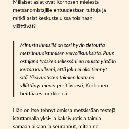
Millaiset asiat ovat Korhosen mielestä
metsänomistajille entuudestaan tuttuja ja
mitkä asiat keskusteluissa toisinaan
yllättävät?
Minusta ihmisillä on tosi hyvin tietoutta
metsänuudistamisen velvollisuuksista. Puun
ostajana työskennellessäni en muista yhtään
kertaa kuulleeni, että joku ei olisi tiennyt
sitä. Yksivuotisten taimien laatu on
yllättänyt monet positiivisesti,
Korhonen
heittää esimerkkeinä.
Hän on itse tehnyt omissa metsissään testejä
istuttamalla yksi- ja kaksivuotisia taimia
samaan aikaan ja seurannut, miten ne