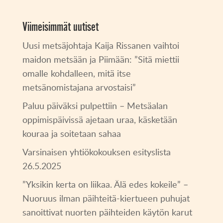
Viimeisimmät uutiset
Uusi metsäjohtaja Kaija Rissanen vaihtoi
maidon metsään ja Piimään: ”Sitä miettii
omalle kohdalleen, mitä itse
metsänomistajana arvostaisi”
Paluu päiväksi pulpettiin – Metsäalan
oppimispäivissä ajetaan uraa, käsketään
kouraa ja soitetaan sahaa
Varsinaisen yhtiökokouksen esityslista
26.5.2025
”Yksikin kerta on liikaa. Älä edes kokeile” –
Nuoruus ilman päihteitä-kiertueen puhujat
sanoittivat nuorten päihteiden käytön karut