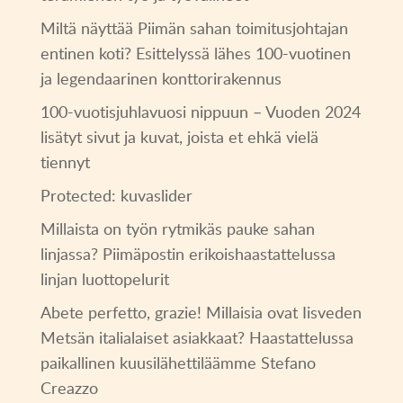
Miltä näyttää Piimän sahan toimitusjohtajan
entinen koti? Esittelyssä lähes 100-vuotinen
ja legendaarinen konttorirakennus
100-vuotisjuhlavuosi nippuun – Vuoden 2024
lisätyt sivut ja kuvat, joista et ehkä vielä
tiennyt
Protected: kuvaslider
Millaista on työn rytmikäs pauke sahan
linjassa? Piimäpostin erikoishaastattelussa
linjan luottopelurit
Abete perfetto, grazie! Millaisia ovat Iisveden
Metsän italialaiset asiakkaat? Haastattelussa
paikallinen kuusilähettiläämme Stefano
Creazzo