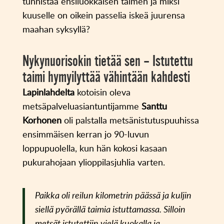
tunnistaa ensiluokkaisen taimen ja miksi
kuuselle on oikein passelia iskeä juurensa
maahan syksyllä?
Nykynuorisokin tietää sen – Istutettu
taimi hymyilyttää vähintään kahdesti
Lapinlahdelta
kotoisin oleva
metsäpalveluasiantuntijamme
Santtu
Korhonen
oli palstalla metsänistutuspuuhissa
ensimmäisen kerran jo 90-luvun
loppupuolella, kun hän kokosi kasaan
pukurahojaan ylioppilasjuhlia varten.
Paikka oli reilun kilometrin päässä ja kuljin
siellä pyörällä taimia istuttamassa. Silloin
metsät istutettiin vielä kuokalla ja