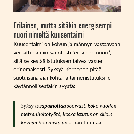
Erilainen, mutta sitäkin energisempi
nuori nimeltä kuusentaimi
Kuusentaimi on koivun ja männyn vastaavaan
verrattuna niin sanotusti ”erilainen nuori”,
sillä se kestää istutuksen talvea vasten
erinomaisesti. Syksyä Korhonen pitää
suotuisana ajankohtana taimenistutuksille
käytännöllisestäkin syystä:
Syksy tasapainottaa sopivasti koko vuoden
metsänhoitotyötä, koska istutus on silloin
kevään hommista pois,
hän tuumaa.