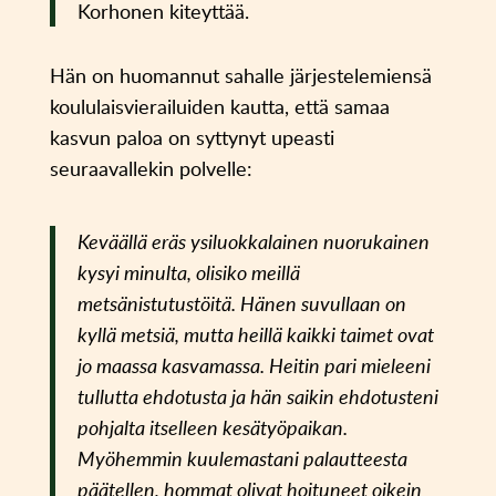
Korhonen kiteyttää.
Hän on huomannut sahalle järjestelemiensä
koululaisvierailuiden kautta, että samaa
kasvun paloa on syttynyt upeasti
seuraavallekin polvelle:
Keväällä eräs ysiluokkalainen nuorukainen
kysyi minulta, olisiko meillä
metsänistutustöitä. Hänen suvullaan on
kyllä metsiä, mutta heillä kaikki taimet ovat
jo maassa kasvamassa. Heitin pari mieleeni
tullutta ehdotusta ja hän saikin ehdotusteni
pohjalta itselleen kesätyöpaikan.
Myöhemmin kuulemastani palautteesta
päätellen, hommat olivat hoituneet oikein