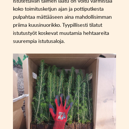
istutettavan taimen laatu on voitu varmistaa
koko toimitusketjun ajan ja pottiputkesta
pulpahtaa mättääseen aina mahdollisimman
priima kuusinuorikko. Tyypillisesti tilatut
istutustyöt koskevat muutamia hehtaareita
suurempia istutusaloja.