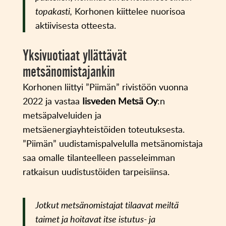
topakasti,
Korhonen kiittelee nuorisoa
aktiivisesta otteesta.
Yksivuotiaat yllättävät
metsänomistajankin
Korhonen liittyi ”Piimän” rivistöön vuonna
2022 ja vastaa
Iisveden Metsä Oy
:n
metsäpalveluiden ja
metsäenergiayhteistöiden toteutuksesta.
”Piimän” uudistamispalvelulla metsänomistaja
saa omalle tilanteelleen passeleimman
ratkaisun uudistustöiden tarpeisiinsa.
Jotkut metsänomistajat tilaavat meiltä
taimet ja hoitavat itse istutus- ja