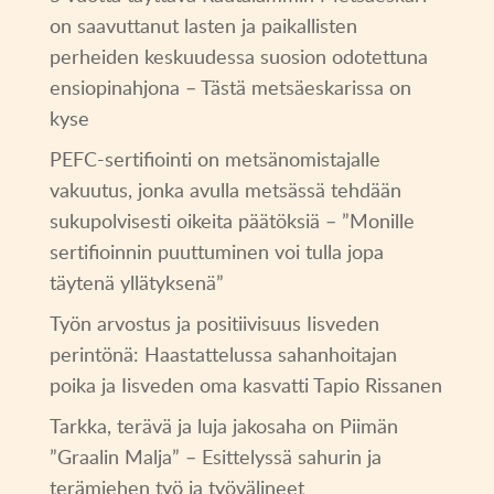
on saavuttanut lasten ja paikallisten
perheiden keskuudessa suosion odotettuna
ensiopinahjona – Tästä metsäeskarissa on
kyse
PEFC-sertifiointi on metsänomistajalle
vakuutus, jonka avulla metsässä tehdään
sukupolvisesti oikeita päätöksiä – ”Monille
sertifioinnin puuttuminen voi tulla jopa
täytenä yllätyksenä”
Työn arvostus ja positiivisuus Iisveden
perintönä: Haastattelussa sahanhoitajan
poika ja Iisveden oma kasvatti Tapio Rissanen
Tarkka, terävä ja luja jakosaha on Piimän
”Graalin Malja” – Esittelyssä sahurin ja
terämiehen työ ja työvälineet