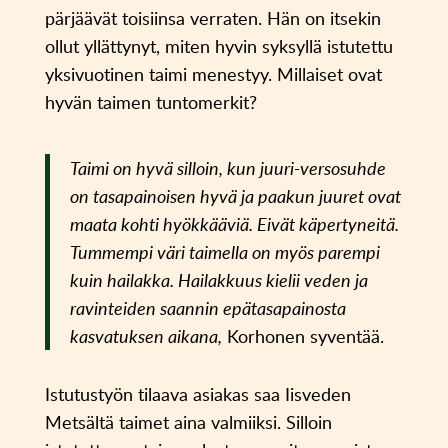
pärjäävät toisiinsa verraten. Hän on itsekin
ollut yllättynyt, miten hyvin syksyllä istutettu
yksivuotinen taimi menestyy. Millaiset ovat
hyvän taimen tuntomerkit?
Taimi on hyvä silloin, kun juuri-versosuhde
on tasapainoisen hyvä ja paakun juuret ovat
maata kohti hyökkääviä. Eivät käpertyneitä.
Tummempi väri taimella on myös parempi
kuin hailakka. Hailakkuus kielii veden ja
ravinteiden saannin epätasapainosta
kasvatuksen aikana,
Korhonen syventää.
Istutustyön tilaava asiakas saa Iisveden
Metsältä taimet aina valmiiksi. Silloin