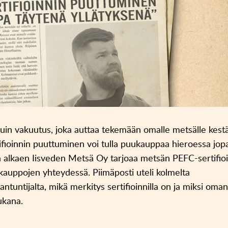
kuin vakuutus, joka auttaa tekemään omalle metsälle kest
tifioinnin puuttuminen voi tulla puukauppaa hieroessa jop
 alkaen Iisveden Metsä Oy tarjoaa metsän PEFC-sertifioi
kauppojen yhteydessä. Piimäposti uteli kolmelta
iantuntijalta, mikä merkitys sertifioinnilla on ja miksi oma
ukana.