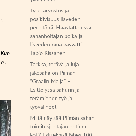
Työn arvostus ja
positiivisuus Iisveden
in,
perintönä: Haastattelussa
sahanhoitajan poika ja
Iisveden oma kasvatti
Tapio Rissanen
. Kun
yt,
Tarkka, terävä ja luja
jakosaha on Piimän
”Graalin Malja” –
Esittelyssä sahurin ja
terämiehen työ ja
työvälineet
Miltä näyttää Piimän sahan
toimitusjohtajan entinen
koti? Esittelyssä lähes 100-