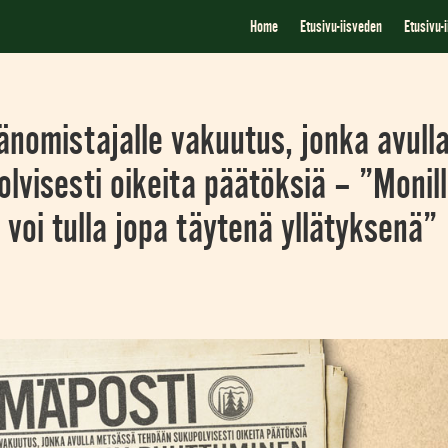
Home
Etusivu-iisveden
Etusivu-
änomistajalle vakuutus, jonka avull
visesti oikeita päätöksiä – ”Monil
 voi tulla jopa täytenä yllätyksenä”