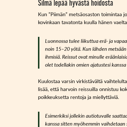
Silmä lepää hyvästä hoidosta
Kun ”Piimän” metsäosaston toimintaa j
kovinkaan tavatonta kuulla hänen vaelta
Luonnossa tulee liikuttua erä- ja vapaa
noin 15–20 yötä. Kun lähden metsään t
ihmisiä. Reissut ovat minulle eräänlais
olet todellakin omien ajatustesi kanssa
Kuulostaa varsin virkistävältä vaihtelul
lisää, että harvoin reissuilla onnistuu 
poikkeuksetta rentoja ja miellyttäviä.
Esimerkiksi jollekin autiotuvalle saat
kanssa sitten myöhemmin vaihdetaan sä