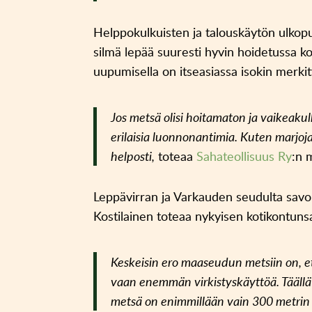
Helppokulkuisten ja talouskäytön ulkopu
silmä lepää suuresti hyvin hoidetussa k
uupumisella on itseasiassa isokin merki
Jos metsä olisi hoitamaton ja vaikeaku
erilaisia luonnonantimia. Kuten marjoja j
helposti,
toteaa
Sahateollisuus Ry
:n 
Leppävirran ja Varkauden seudulta sa
Kostilainen toteaa nykyisen kotikontun
Keskeisin ero maaseudun metsiin on, ett
vaan enemmän virkistyskäyttöä. Täällä
metsä on enimmillään vain 300 metrin