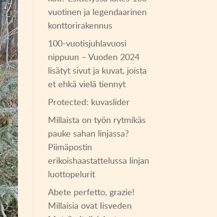
vuotinen ja legendaarinen
konttorirakennus
100-vuotisjuhlavuosi
nippuun – Vuoden 2024
lisätyt sivut ja kuvat, joista
et ehkä vielä tiennyt
Protected: kuvaslider
Millaista on työn rytmikäs
pauke sahan linjassa?
Piimäpostin
erikoishaastattelussa linjan
luottopelurit
Abete perfetto, grazie!
Millaisia ovat Iisveden