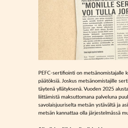
PEFC-sertifiointi on metsänomistajalle 
päätöksiä. Joskus metsänomistajille ser
täytenä yllätyksenä. Vuoden 2025 alusta
liittämistä maksuttomana palveluna puu
savolaisjuuriselta metsän ystävältä ja as
metsän kannattaa olla järjestelmässä m