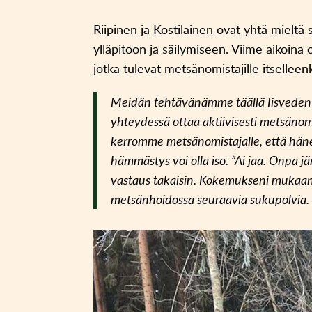
Riipinen ja Kostilainen ovat yhtä mieltä
ylläpitoon ja säilymiseen. Viime aikoina 
jotka tulevat metsänomistajille itselleen
Meidän tehtävänämme täällä Iisvede
yhteydessä ottaa aktiivisesti metsänom
kerromme metsänomistajalle, että hänen 
hämmästys voi olla iso. ”Ai jaa. Onpa j
vastaus takaisin. Kokemukseni mukaan 
metsänhoidossa seuraavia sukupolvia. Te