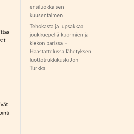
ensiluokkaisen
kuusentaimen
Tehokasta ja lupsakkaa
ittaa
joukkuepeliä kuormien ja
vat
kiekon parissa –
Haastattelussa lähetyksen
luottotrukkikuski Joni
Turkka
ivät
ointi