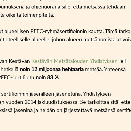
itoumuksena ja ohjenuorana sille, että metsässä tehdään
a oikeita toimenpiteitä.
ut alueellisen PEFC-ryhmäsertifioinnin kautta. Tämä tarko
ntieteelliselle alueelle, johon alueen metsänomistajat voi
oivan Kestävän
Kestävän Metsätalouden Yhdistyksen
eli
ä hetkellä
noin 12 miljoonaa hehtaaria
metsää. Yhteensä
EFC-sertifioitu
noin 83 %
.
ertifioinnin jäsenilleen jäsenetuna. Yhdistyksen
n vuoden 2014 lakiuudistuksessa. Se tarkoittaa sitä, ette
sissä jäseninä ja heidän on järjestettävä metsänsä sertifi