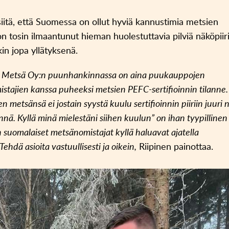
 siitä, että Suomessa on ollut hyviä kannustimia metsien
on tosin ilmaantunut hieman huolestuttavia pilviä näköpiiri
kin jopa yllätyksenä.
n Metsä Oy:n puunhankinnassa on aina puukauppojen
istajien kanssa puheeksi metsien PEFC-sertifioinnin tilanne
metsänsä ei jostain syystä kuulu sertifioinnin piiriin juuri n
ännä. Kyllä minä mielestäni siihen kuulun” on ihan tyypillinen
suomalaiset metsänomistajat kyllä haluavat ajatella
hdä asioita vastuullisesti ja oikein,
Riipinen painottaa.