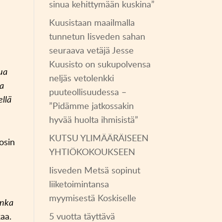
sinua kehittymään kuskina”
Kuusistaan maailmalla
tunnetun Iisveden sahan
seuraava vetäjä Jesse
Kuusisto on sukupolvensa
tua
neljäs vetolenkki
ta
puuteollisuudessa –
ellä
”Pidämme jatkossakin
hyvää huolta ihmisistä”
KUTSU YLIMÄÄRÄISEEN
osin
YHTIÖKOKOUKSEEN
Iisveden Metsä sopinut
liiketoimintansa
myymisestä Koskiselle
onka
5 vuotta täyttävä
aa.