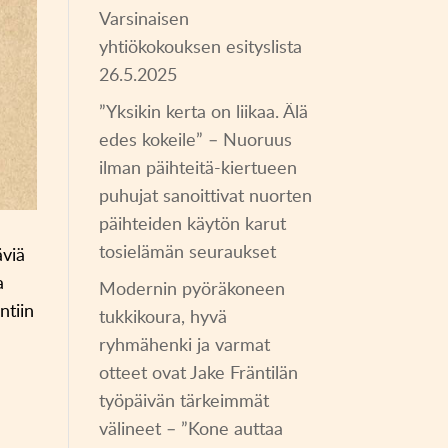
Varsinaisen
yhtiökokouksen esityslista
26.5.2025
”Yksikin kerta on liikaa. Älä
edes kokeile” – Nuoruus
ilman päihteitä-kiertueen
puhujat sanoittivat nuorten
päihteiden käytön karut
tosielämän seuraukset
äviä
a
Modernin pyöräkoneen
ntiin
tukkikoura, hyvä
ryhmähenki ja varmat
n
otteet ovat Jake Fräntilän
työpäivän tärkeimmät
välineet – ”Kone auttaa