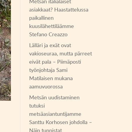
Metsän italialaiset
asiakkaat? Haastattelussa
paikallinen
kuusilähettiläämme
Stefano Creazzo
Lälläri ja exät ovat
vakioseuraa, mutta pärreet
eivät pala – Piimäposti
työnjohtaja Sami
Matilaisen mukana
aamuvuorossa
Metsän uudistaminen
tutuksi
metsäasiantuntijamme
Santtu Korhosen johdolla –
Näin tunnistat