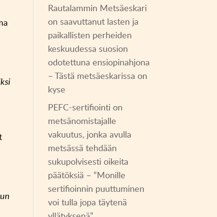
Rautalammin Metsäeskari
on saavuttanut lasten ja
oma
paikallisten perheiden
keskuudessa suosion
odotettuna ensiopinahjona
– Tästä metsäeskarissa on
ksi
kyse
PEFC-sertifiointi on
metsänomistajalle
vakuutus, jonka avulla
t
metsässä tehdään
sukupolvisesti oikeita
päätöksiä – ”Monille
,
sertifioinnin puuttuminen
kun
voi tulla jopa täytenä
yllätyksenä”