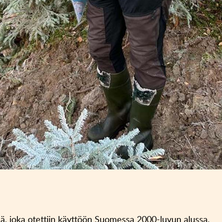
lmä, joka otettiin käyttöön Suomessa 2000-luvun alussa.