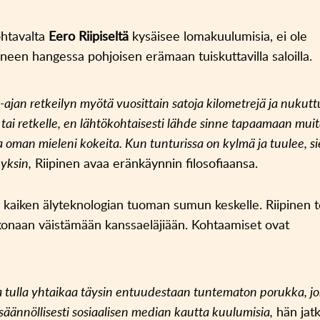
ohtavalta
Eero Riipiseltä
kysäisee lomakuulumisia, ei ole
neen hangessa pohjoisen erämaan tuiskuttavilla saloilla.
-ajan retkeilyn myötä vuosittain satoja kilometrejä ja nukut
ai retkelle, en lähtökohtaisesti lähde sinne tapaamaan mui
ia oman mieleni kokeita. Kun tunturissa on kylmä ja tuulee, si
 yksin,
Riipinen avaa eränkäynnin filosofiaansa.
ta kaiken älyteknologian tuoman sumun keskelle. Riipinen t
kokonaan väistämään kanssaeläjiään. Kohtaamiset ovat
taa tulla yhtaikaa täysin entuudestaan tuntematon porukka, j
ännöllisesti sosiaalisen median kautta kuulumisia,
hän jatk