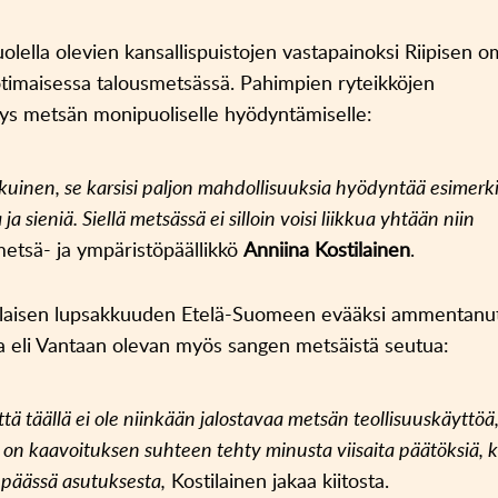
olella olevien kansallispuistojen vastapainoksi Riipisen 
otimaisessa talousmetsässä. Pahimpien ryteikköjen
tys metsän monipuoliselle hyödyntämiselle:
lkuinen, se karsisi paljon mahdollisuuksia hyödyntää esimerki
a sieniä. Siellä metsässä ei silloin voisi liikkua yhtään niin
metsä- ja ympäristöpäällikkö
Anniina Kostilainen
.
volaisen lupsakkuuden Etelä-Suomeen evääksi ammentanu
sa eli Vantaan olevan myös sangen metsäistä seutua:
ä täällä ei ole niinkään jalostavaa metsän teollisuuskäyttöä
 on kaavoituksen suhteen tehty minusta viisaita päätöksiä, 
 päässä asutuksesta,
Kostilainen jakaa kiitosta.