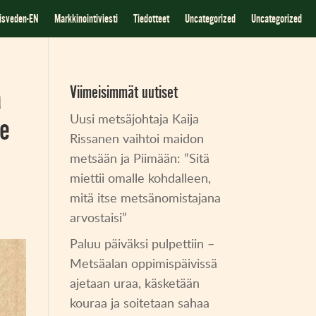
iisveden-EN
Markkinointiviesti
Tiedotteet
Uncategorized
Uncategorized
a
Viimeisimmät uutiset
Uusi metsäjohtaja Kaija
le
Rissanen vaihtoi maidon
metsään ja Piimään: ”Sitä
miettii omalle kohdalleen,
mitä itse metsänomistajana
arvostaisi”
Paluu päiväksi pulpettiin –
Metsäalan oppimispäivissä
ajetaan uraa, käsketään
kouraa ja soitetaan sahaa