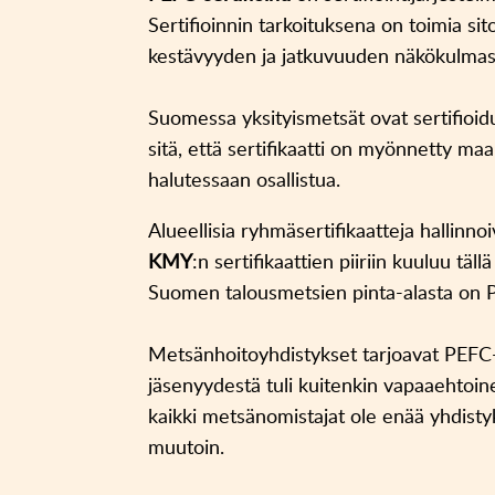
Sertifioinnin tarkoituksena on toimia s
kestävyyden ja jatkuvuuden näkökulmast
Suomessa yksityismetsät ovat sertifioid
sitä, että sertifikaatti on myönnetty maa
halutessaan osallistua.
Alueellisia ryhmäsertifikaatteja hallinn
KMY
:n sertifikaattien piiriin kuuluu täll
Suomen talousmetsien pinta-alasta on P
Metsänhoitoyhdistykset tarjoavat PEFC-s
jäsenyydestä tuli kuitenkin vapaaehtoine
kaikki metsänomistajat ole enää yhdistyk
muutoin.