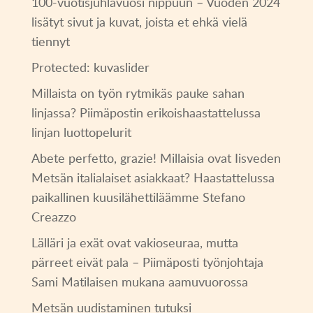
100-vuotisjuhlavuosi nippuun – Vuoden 2024
lisätyt sivut ja kuvat, joista et ehkä vielä
tiennyt
Protected: kuvaslider
Millaista on työn rytmikäs pauke sahan
linjassa? Piimäpostin erikoishaastattelussa
linjan luottopelurit
Abete perfetto, grazie! Millaisia ovat Iisveden
Metsän italialaiset asiakkaat? Haastattelussa
paikallinen kuusilähettiläämme Stefano
Creazzo
Lälläri ja exät ovat vakioseuraa, mutta
pärreet eivät pala – Piimäposti työnjohtaja
Sami Matilaisen mukana aamuvuorossa
Metsän uudistaminen tutuksi