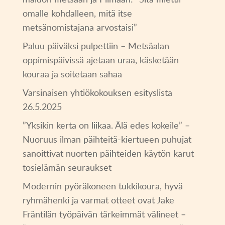
omalle kohdalleen, mitä itse
metsänomistajana arvostaisi”
Paluu päiväksi pulpettiin – Metsäalan
oppimispäivissä ajetaan uraa, käsketään
kouraa ja soitetaan sahaa
Varsinaisen yhtiökokouksen esityslista
26.5.2025
”Yksikin kerta on liikaa. Älä edes kokeile” –
Nuoruus ilman päihteitä-kiertueen puhujat
sanoittivat nuorten päihteiden käytön karut
tosielämän seuraukset
Modernin pyöräkoneen tukkikoura, hyvä
ryhmähenki ja varmat otteet ovat Jake
Fräntilän työpäivän tärkeimmät välineet –