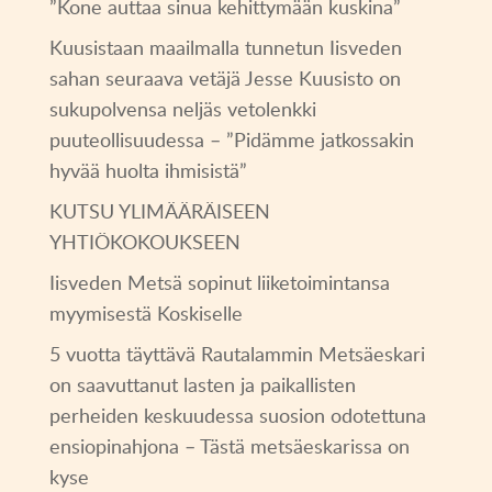
”Kone auttaa sinua kehittymään kuskina”
Kuusistaan maailmalla tunnetun Iisveden
sahan seuraava vetäjä Jesse Kuusisto on
sukupolvensa neljäs vetolenkki
puuteollisuudessa – ”Pidämme jatkossakin
hyvää huolta ihmisistä”
KUTSU YLIMÄÄRÄISEEN
YHTIÖKOKOUKSEEN
Iisveden Metsä sopinut liiketoimintansa
myymisestä Koskiselle
5 vuotta täyttävä Rautalammin Metsäeskari
on saavuttanut lasten ja paikallisten
perheiden keskuudessa suosion odotettuna
ensiopinahjona – Tästä metsäeskarissa on
kyse