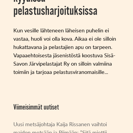
pelastusharjoituksissa
Kun vesille lähteneen läheisen puhelin ei
vastaa, huoli voi olla kova. Aikaa ei ole silloin
hukattavana ja pelastajien apu on tarpeen.
Vapaaehtoisesta jäsenistöstä koostuva Sisä-
Savon Järvipelastajat Ry on silloin valmiina
toimiin ja tarjoaa pelastusviranomaisille...
Viimeisimmät uutiset
Uusi metsäjohtaja Kaija Rissanen vaihtoi
maidon metsään ja Piimään: ”Sitä miettii