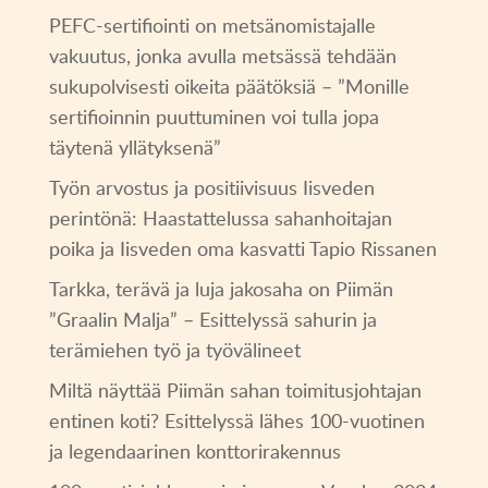
PEFC-sertifiointi on metsänomistajalle
vakuutus, jonka avulla metsässä tehdään
sukupolvisesti oikeita päätöksiä – ”Monille
sertifioinnin puuttuminen voi tulla jopa
täytenä yllätyksenä”
Työn arvostus ja positiivisuus Iisveden
perintönä: Haastattelussa sahanhoitajan
poika ja Iisveden oma kasvatti Tapio Rissanen
Tarkka, terävä ja luja jakosaha on Piimän
”Graalin Malja” – Esittelyssä sahurin ja
terämiehen työ ja työvälineet
Miltä näyttää Piimän sahan toimitusjohtajan
entinen koti? Esittelyssä lähes 100-vuotinen
ja legendaarinen konttorirakennus