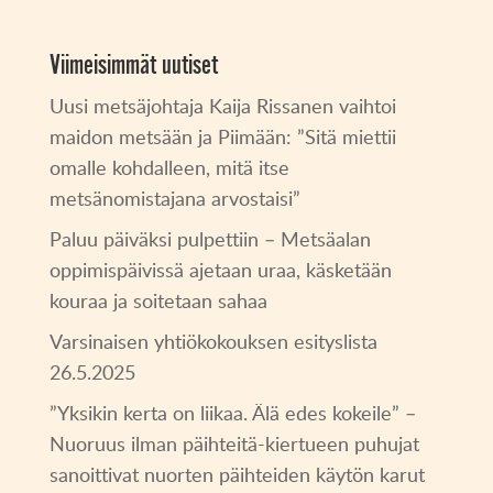
Viimeisimmät uutiset
Uusi metsäjohtaja Kaija Rissanen vaihtoi
maidon metsään ja Piimään: ”Sitä miettii
omalle kohdalleen, mitä itse
metsänomistajana arvostaisi”
Paluu päiväksi pulpettiin – Metsäalan
oppimispäivissä ajetaan uraa, käsketään
kouraa ja soitetaan sahaa
Varsinaisen yhtiökokouksen esityslista
26.5.2025
”Yksikin kerta on liikaa. Älä edes kokeile” –
Nuoruus ilman päihteitä-kiertueen puhujat
sanoittivat nuorten päihteiden käytön karut