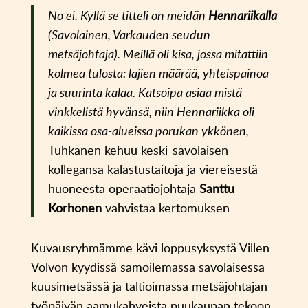
No ei. Kyllä se titteli on meidän
Hennariikalla
(Savolainen, Varkauden seudun
metsäjohtaja). Meillä oli kisa, jossa mitattiin
kolmea tulosta: lajien määrää, yhteispainoa
ja suurinta kalaa. Katsoipa asiaa mistä
vinkkelistä hyvänsä, niin Hennariikka oli
kaikissa osa-alueissa porukan ykkönen,
Tuhkanen kehuu keski-savolaisen
kollegansa kalastustaitoja ja viereisestä
huoneesta operaatiojohtaja
Santtu
Korhonen
vahvistaa kertomuksen
Kuvausryhmämme kävi loppusyksystä Villen
Volvon kyydissä samoilemassa savolaisessa
kuusimetsässä ja taltioimassa metsäjohtajan
työpäivän aamukahveista puukaupan tekoon.