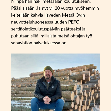
Niinpä hän haki metsäalan koulutukseen.
Pääsi sisään. Ja nyt yli 20 vuotta myöhemmin
keitellään kahvia Iisveden Metsä Oy:n
neuvotteluhuoneessa uuden
PEFC
-
sertifiointikoulutuspäivän päätteeksi ja
puhutaan siitä, millaista metsäjohtajan työ
sahayhtiön palveluksessa on.