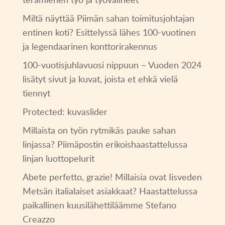
Miltä näyttää Piimän sahan toimitusjohtajan
entinen koti? Esittelyssä lähes 100-vuotinen
ja legendaarinen konttorirakennus
100-vuotisjuhlavuosi nippuun – Vuoden 2024
lisätyt sivut ja kuvat, joista et ehkä vielä
tiennyt
Protected: kuvaslider
Millaista on työn rytmikäs pauke sahan
linjassa? Piimäpostin erikoishaastattelussa
linjan luottopelurit
Abete perfetto, grazie! Millaisia ovat Iisveden
Metsän italialaiset asiakkaat? Haastattelussa
paikallinen kuusilähettiläämme Stefano
Creazzo