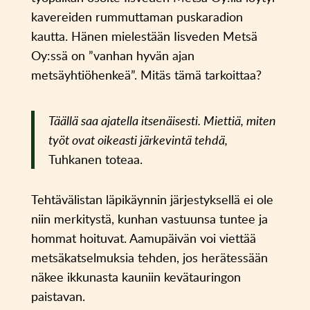
kavereiden rummuttaman puskaradion
kautta. Hänen mielestään Iisveden Metsä
Oy:ssä on ”vanhan hyvän ajan
metsäyhtiöhenkeä”. Mitäs tämä tarkoittaa?
Täällä saa ajatella itsenäisesti. Miettiä, miten
työt ovat oikeasti järkevintä tehdä,
Tuhkanen toteaa.
Tehtävälistan läpikäynnin järjestyksellä ei ole
niin merkitystä, kunhan vastuunsa tuntee ja
hommat hoituvat. Aamupäivän voi viettää
metsäkatselmuksia tehden, jos herätessään
näkee ikkunasta kauniin kevätauringon
paistavan.