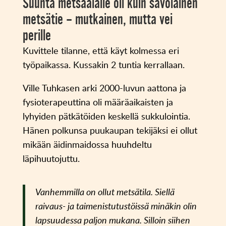
Suunta metsäalalle oli kuin savolainen
metsätie – mutkainen, mutta vei
perille
Kuvittele tilanne, että käyt kolmessa eri
työpaikassa. Kussakin 2 tuntia kerrallaan.
Ville Tuhkasen arki 2000-luvun aattona ja
fysioterapeuttina oli määräaikaisten ja
lyhyiden pätkätöiden keskellä sukkulointia.
Hänen polkunsa puukaupan tekijäksi ei ollut
mikään äidinmaidossa huuhdeltu
läpihuutojuttu.
Vanhemmilla on ollut metsätila. Siellä
raivaus- ja taimenistutustöissä minäkin olin
lapsuudessa paljon mukana. Silloin siihen