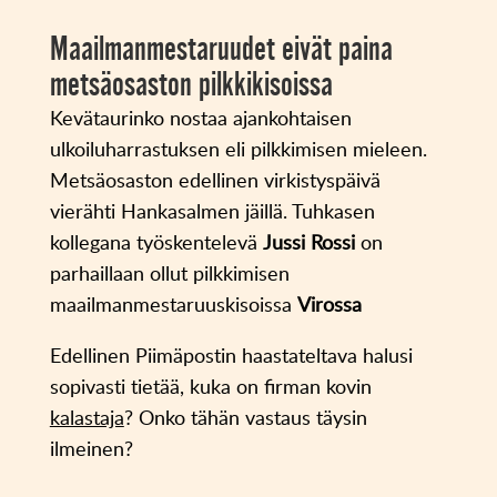
Maailmanmestaruudet eivät paina
metsäosaston pilkkikisoissa
Kevätaurinko nostaa ajankohtaisen
ulkoiluharrastuksen eli pilkkimisen mieleen.
Metsäosaston edellinen virkistyspäivä
vierähti Hankasalmen jäillä. Tuhkasen
kollegana työskentelevä
Jussi Rossi
on
parhaillaan ollut pilkkimisen
maailmanmestaruuskisoissa
Virossa
Edellinen Piimäpostin haastateltava halusi
sopivasti tietää, kuka on firman kovin
kalastaja
? Onko tähän vastaus täysin
ilmeinen?