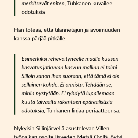
merkitsevät eniten,
Tuhkanen kuvailee
odotuksia
Hän toteaa, että tilannetajun ja avoimuuden
kanssa pärjää pitkälle.
Esimerkiksi rehevöityneelle maalle kuusen
kasvatus jatkuvan kasvun mallina ei toimi.
Silloin sanon ihan suoraan, että tämä ei ole
sellainen kohde. Ei onnistu. Tehdään se,
mihin pystytään. Ei ryhdytä lupailemaan
kuuta taivaalta rakentaen epärealistisia
odotuksia,
Tuhkanen linjaa periaatteensa.
Nykyisin Siilinjärvellä asustelevan Villen
työpaikan osoite Iisveden Metsä Oy:llä löytyi