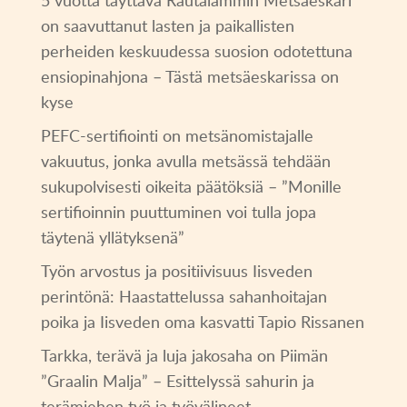
5 vuotta täyttävä Rautalammin Metsäeskari
on saavuttanut lasten ja paikallisten
perheiden keskuudessa suosion odotettuna
ensiopinahjona – Tästä metsäeskarissa on
kyse
PEFC-sertifiointi on metsänomistajalle
vakuutus, jonka avulla metsässä tehdään
sukupolvisesti oikeita päätöksiä – ”Monille
sertifioinnin puuttuminen voi tulla jopa
täytenä yllätyksenä”
Työn arvostus ja positiivisuus Iisveden
perintönä: Haastattelussa sahanhoitajan
poika ja Iisveden oma kasvatti Tapio Rissanen
Tarkka, terävä ja luja jakosaha on Piimän
”Graalin Malja” – Esittelyssä sahurin ja
terämiehen työ ja työvälineet