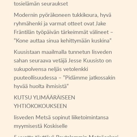
tosielämän seuraukset
Modernin pyöräkoneen tukkikoura, hyvä
ryhmähenki ja varmat otteet ovat Jake
Fräntilän työpäivän tärkeimmät välineet –
”Kone auttaa sinua kehittymään kuskina”
Kuusistaan maailmalla tunnetun Iisveden
sahan seuraava vetäjä Jesse Kuusisto on
sukupolvensa neljäs vetolenkki
puuteollisuudessa – ”Pidämme jatkossakin
hyvää huolta ihmisistä”
KUTSU YLIMÄÄRÄISEEN
YHTIÖKOKOUKSEEN
Iisveden Metsä sopinut liiketoimintansa
myymisestä Koskiselle