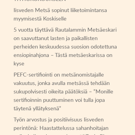
Iisveden Metsä sopinut liiketoimintansa
myymisestä Koskiselle
5 vuotta täyttävä Rautalammin Metsäeskari
on saavuttanut lasten ja paikallisten
perheiden keskuudessa suosion odotettuna
ensiopinahjona – Tästä metsäeskarissa on
kyse
PEFC-sertifiointi on metsänomistajalle
vakuutus, jonka avulla metsässä tehdään
sukupolvisesti oikeita päätöksiä – ”Monille
sertifioinnin puuttuminen voi tulla jopa
täytenä yllätyksenä”
Työn arvostus ja positiivisuus Iisveden
perintönä: Haastattelussa sahanhoitajan