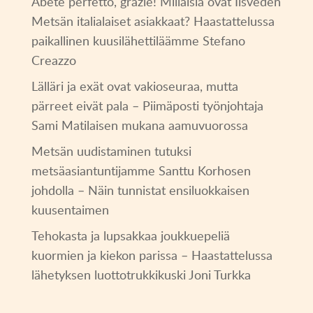
Abete perfetto, grazie! Millaisia ovat Iisveden
Metsän italialaiset asiakkaat? Haastattelussa
paikallinen kuusilähettiläämme Stefano
Creazzo
Lälläri ja exät ovat vakioseuraa, mutta
pärreet eivät pala – Piimäposti työnjohtaja
Sami Matilaisen mukana aamuvuorossa
Metsän uudistaminen tutuksi
metsäasiantuntijamme Santtu Korhosen
johdolla – Näin tunnistat ensiluokkaisen
kuusentaimen
Tehokasta ja lupsakkaa joukkuepeliä
kuormien ja kiekon parissa – Haastattelussa
lähetyksen luottotrukkikuski Joni Turkka