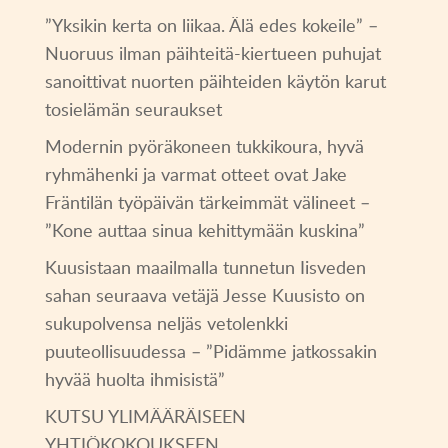
”Yksikin kerta on liikaa. Älä edes kokeile” –
Nuoruus ilman päihteitä-kiertueen puhujat
sanoittivat nuorten päihteiden käytön karut
tosielämän seuraukset
Modernin pyöräkoneen tukkikoura, hyvä
ryhmähenki ja varmat otteet ovat Jake
Fräntilän työpäivän tärkeimmät välineet –
”Kone auttaa sinua kehittymään kuskina”
Kuusistaan maailmalla tunnetun Iisveden
sahan seuraava vetäjä Jesse Kuusisto on
sukupolvensa neljäs vetolenkki
puuteollisuudessa – ”Pidämme jatkossakin
hyvää huolta ihmisistä”
KUTSU YLIMÄÄRÄISEEN
YHTIÖKOKOUKSEEN