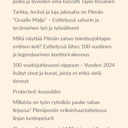
poika ja Iisveden oma kasvatti Tapio Rissanen
Tarkka, terävä ja luja jakosaha on Piimän
”Graalin Malja” – Esittelyssä sahurin ja
terämiehen työ ja työvälineet
Miltä näyttää Piimän sahan toimitusjohtajan
entinen koti? Esittelyssä lähes 100-vuotinen
ja legendaarinen konttorirakennus
100-vuotisjuhlavuosi nippuun – Vuoden 2024
lisätyt sivut ja kuvat, joista et ehkä vielä
tiennyt
Protected: kuvaslider
Millaista on työn rytmikäs pauke sahan
linjassa? Piimäpostin erikoishaastattelussa
linjan luottopelurit