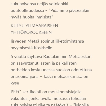
sukupolvensa neljäs vetolenkki
puuteollisuudessa – ”Pidämme jatkossakin
hyvää huolta ihmisistä”
KUTSU YLIMÄÄRÄISEEN
YHTIÖKOKOUKSEEN
Iisveden Metsä sopinut liiketoimintansa
myymisestä Koskiselle
5 vuotta täyttävä Rautalammin Metsäeskari
on saavuttanut lasten ja paikallisten
perheiden keskuudessa suosion odotettuna
ensiopinahjona – Tästä metsäeskarissa on
kyse
PEFC-sertifiointi on metsänomistajalle
vakuutus, jonka avulla metsässä tehdään
sukupolvisesti oikeita päätöksiä – ”Monille