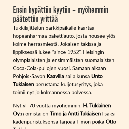
Ensin hypättiin kyytiin – myöhemmin
päätettiin yrittää
Tukkilajittelun parkkipaikalle kaartaa
hopeanharmaa pakettiauto, josta nousee ylös
kolme herrasmiestä. Jokaisen takissa ja
lippiksessä lukee ”since 1952”. Helsingin
olympialaisten ja ensimmäisten suomalaisten
Coca-Cola-pullojen vuosi. Samaan aikaan
Pohjois-Savon
Kaavilla
sai alkunsa
Unto
Tukiaisen
perustama kuljetusyritys, joka
toimii nyt jo kolmannessa polvessa.
Nyt yli 70 vuotta myöhemmin,
H. Tukiainen
Oy
:n omistajien
Timo ja Antti Tukiaisen
lisäksi
kädenpuristuksensa tarjoaa Timon poika
Otto