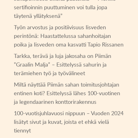
sertifioinnin puuttuminen voi tulla jopa
täytenä yllätyksenä”
Työn arvostus ja positiivisuus Iisveden
perintönä: Haastattelussa sahanhoitajan
poika ja Iisveden oma kasvatti Tapio Rissanen
Tarkka, terävä ja luja jakosaha on Piimän
”Graalin Malja” – Esittelyssä sahurin ja
terämiehen työ ja työvälineet
Miltä näyttää Piimän sahan toimitusjohtajan
entinen koti? Esittelyssä lähes 100-vuotinen
ja legendaarinen konttorirakennus
100-vuotisjuhlavuosi nippuun – Vuoden 2024
lisätyt sivut ja kuvat, joista et ehkä vielä
tiennyt