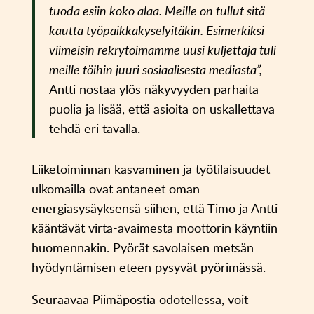
tuoda esiin koko alaa. Meille on tullut sitä
kautta työpaikkakyselyitäkin. Esimerkiksi
viimeisin rekrytoimamme uusi kuljettaja tuli
meille töihin juuri sosiaalisesta mediasta”,
Antti nostaa ylös näkyvyyden parhaita
puolia ja lisää, että asioita on uskallettava
tehdä eri tavalla.
Liiketoiminnan kasvaminen ja työtilaisuudet
ulkomailla ovat antaneet oman
energiasysäyksensä siihen, että Timo ja Antti
kääntävät virta-avaimesta moottorin käyntiin
huomennakin. Pyörät savolaisen metsän
hyödyntämisen eteen pysyvät pyörimässä.
Seuraavaa Piimäpostia odotellessa, voit