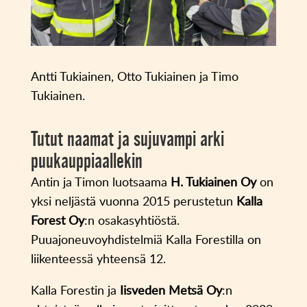
Antti Tukiainen, Otto Tukiainen ja Timo
Tukiainen.
Tutut naamat ja sujuvampi arki
puukauppiaallekin
Antin ja Timon luotsaama
H. Tukiainen Oy
on
yksi neljästä vuonna 2015 perustetun
Kalla
Forest Oy
:n osakasyhtiöstä.
Puuajoneuvoyhdistelmiä Kalla Forestilla on
liikenteessä yhteensä 12.
Kalla Forestin ja
Iisveden Metsä Oy
:n