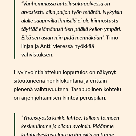
”Vanhemmassa autoilusukupolvessa on
arvostettu aika paljon työn määrää. Nykyisin
alalle saapuvilla ihmisillä ei ole kiinnostusta
täyttää elämäänsä tien päällä kellon ympäri.
Eikä sen asian niin pidä mennäkään”,
Timo
linjaa ja Antti vieressä nyökkää
vahvistuksen.
Hyvinvointiajattelun lopputulos on näkynyt
sitoutuneena henkilökuntana ja erittäin
pienenä vaihtuvuutena. Tasapuolinen kohtelu
on arjen johtamisen kiinteä peruspilari.
”Yhteistyöstä kaikki lähtee. Tullaan toimeen
keskenämme ja ollaan avoimia. Pidämme
kehityskeskusteluita ja ihmisillä on tunne,