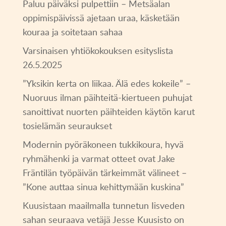
Paluu päiväksi pulpettiin – Metsäalan
oppimispäivissä ajetaan uraa, käsketään
kouraa ja soitetaan sahaa
Varsinaisen yhtiökokouksen esityslista
26.5.2025
”Yksikin kerta on liikaa. Älä edes kokeile” –
Nuoruus ilman päihteitä-kiertueen puhujat
sanoittivat nuorten päihteiden käytön karut
tosielämän seuraukset
Modernin pyöräkoneen tukkikoura, hyvä
ryhmähenki ja varmat otteet ovat Jake
Fräntilän työpäivän tärkeimmät välineet –
”Kone auttaa sinua kehittymään kuskina”
Kuusistaan maailmalla tunnetun Iisveden
sahan seuraava vetäjä Jesse Kuusisto on