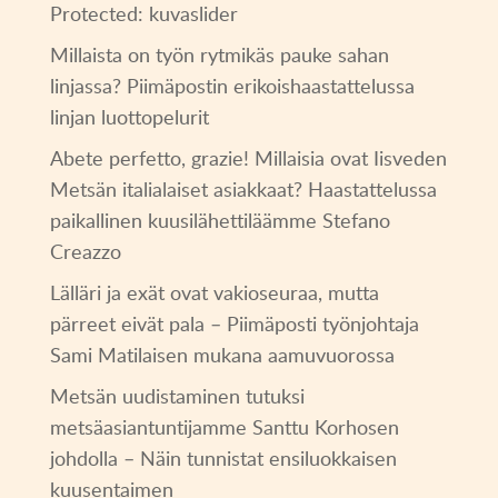
Protected: kuvaslider
Millaista on työn rytmikäs pauke sahan
linjassa? Piimäpostin erikoishaastattelussa
linjan luottopelurit
Abete perfetto, grazie! Millaisia ovat Iisveden
Metsän italialaiset asiakkaat? Haastattelussa
paikallinen kuusilähettiläämme Stefano
Creazzo
Lälläri ja exät ovat vakioseuraa, mutta
pärreet eivät pala – Piimäposti työnjohtaja
Sami Matilaisen mukana aamuvuorossa
Metsän uudistaminen tutuksi
metsäasiantuntijamme Santtu Korhosen
johdolla – Näin tunnistat ensiluokkaisen
kuusentaimen