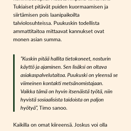
Tukiaiset pitävät puiden kuormaamisen ja
siirtämisen pois laanipaikoilta
talviolosuhteissa. Puukuskin todellista
ammattitaitoa mittaavat kannukset ovat
monen asian summa.
”Kuskin pitää hallita tietokoneet, nosturin
käyttö ja ajaminen. Sen lisäksi on oltava
asiakaspalvelutaitoa. Puukuski on yleensä se
viimeinen kontakti metsänomistajaan.
Vaikka tämä on hyvin itsenäistä työtä, niin
hyvistä sosiaalisista taidoista on paljon
hyötyä”,
Timo sanoo.
Kaikilla on omat kiireensä. Joskus voi olla