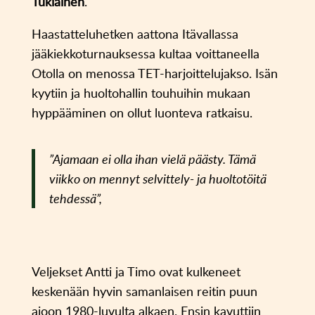
Tukiainen
.
Haastatteluhetken aattona Itävallassa
jääkiekkoturnauksessa kultaa voittaneella
Otolla on menossa TET-harjoittelujakso. Isän
kyytiin ja huoltohallin touhuihin mukaan
hyppääminen on ollut luonteva ratkaisu.
”Ajamaan ei olla ihan vielä päästy. Tämä
viikko on mennyt selvittely- ja huoltotöitä
tehdessä”,
Veljekset Antti ja Timo ovat kulkeneet
keskenään hyvin samanlaisen reitin puun
ajoon 1980-luvulta alkaen. Ensin kavuttiin