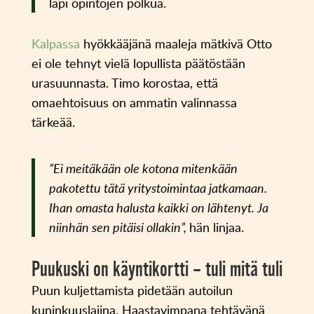
läpi opintojen polkua.
Kalpassa
hyökkääjänä maaleja mätkivä Otto
ei ole tehnyt vielä lopullista päätöstään
urasuunnasta. Timo korostaa, että
omaehtoisuus on ammatin valinnassa
tärkeää.
”Ei meitäkään ole kotona mitenkään
pakotettu tätä yritystoimintaa jatkamaan.
Ihan omasta halusta kaikki on lähtenyt. Ja
niinhän sen pitäisi ollakin”,
hän linjaa.
Puukuski on käyntikortti – tuli mitä tuli
Puun kuljettamista pidetään autoilun
kuninkuuslajina. Haastavimpana tehtävänä