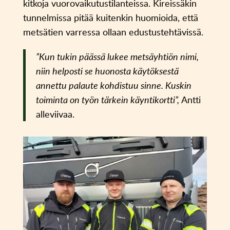
kitkoja vuorovaikutustilanteissa. Kireissäkin
tunnelmissa pitää kuitenkin huomioida, että
metsätien varressa ollaan edustustehtävissä.
”Kun tukin päässä lukee metsäyhtiön nimi,
niin helposti se huonosta käytöksestä
annettu palaute kohdistuu sinne. Kuskin
toiminta on työn tärkein käyntikortti”,
Antti
alleviivaa.