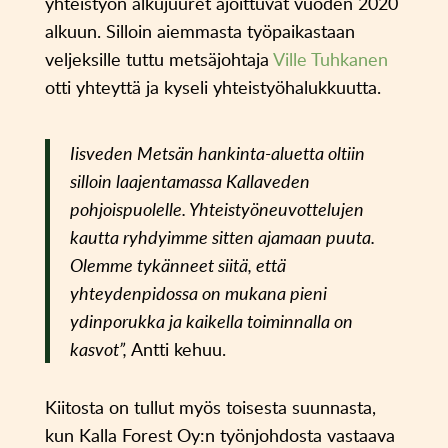
yhteistyön alkujuuret ajoittuvat vuoden 2020
alkuun. Silloin aiemmasta työpaikastaan
veljeksille tuttu metsäjohtaja
Ville Tuhkanen
otti yhteyttä ja kyseli yhteistyöhalukkuutta.
Iisveden Metsän hankinta-aluetta oltiin
silloin laajentamassa Kallaveden
pohjoispuolelle. Yhteistyöneuvottelujen
kautta ryhdyimme sitten ajamaan puuta.
Olemme tykänneet siitä, että
yhteydenpidossa on mukana pieni
ydinporukka ja kaikella toiminnalla on
kasvot”,
Antti kehuu.
Kiitosta on tullut myös toisesta suunnasta,
kun Kalla Forest Oy:n työnjohdosta vastaava