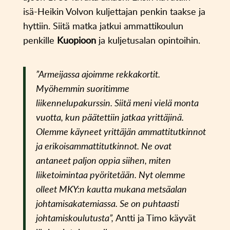
isä-Heikin Volvon kuljettajan penkin taakse ja
hyttiin. Siitä matka jatkui ammattikoulun
penkille
Kuopioon
ja kuljetusalan opintoihin.
”Armeijassa ajoimme rekkakortit.
Myöhemmin suoritimme
liikennelupakurssin. Siitä meni vielä monta
vuotta, kun päätettiin jatkaa yrittäjinä.
Olemme käyneet yrittäjän ammattitutkinnot
ja erikoisammattitutkinnot. Ne ovat
antaneet paljon oppia siihen, miten
liiketoimintaa pyöritetään. Nyt olemme
olleet
MKY:n kautta mukana metsäalan
johtamisakatemiassa. Se on puhtaasti
johtamiskoulutusta”,
Antti ja Timo käyvät