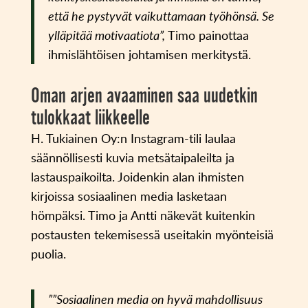
että he pystyvät vaikuttamaan työhönsä. Se
ylläpitää motivaatiota”,
Timo painottaa
ihmislähtöisen johtamisen merkitystä.
Oman arjen avaaminen saa uudetkin
tulokkaat liikkeelle
H. Tukiainen Oy:n Instagram-tili laulaa
säännöllisesti kuvia metsätaipaleilta ja
lastauspaikoilta. Joidenkin alan ihmisten
kirjoissa sosiaalinen media lasketaan
hömpäksi. Timo ja Antti näkevät kuitenkin
postausten tekemisessä useitakin myönteisiä
puolia.
””Sosiaalinen media on hyvä mahdollisuus