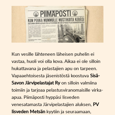
Kun vesille lähteneen läheisen puhelin ei
vastaa, huoli voi olla kova. Aikaa ei ole silloin
hukattavana ja pelastajien apu on tarpeen.
Vapaaehtoisesta jäsenistöstä koostuva
Sisä-
Savon Järvipelastajat Ry
on silloin valmiina
toimiin ja tarjoaa pelastusviranomaisille virka-
apua. Piimäposti hyppäsi Iisveden
venesatamasta Järvipelastajien aluksen,
PV
Iisveden Metsän
kyytiin ja seuraamaan,