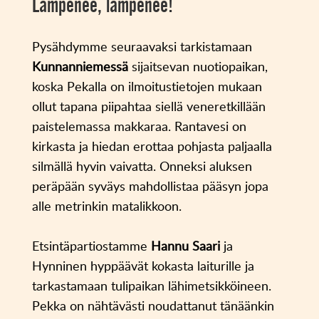
Lämpenee, lämpenee!
Pysähdymme seuraavaksi tarkistamaan
Kunnanniemessä
sijaitsevan nuotiopaikan,
koska Pekalla on ilmoitustietojen mukaan
ollut tapana piipahtaa siellä veneretkillään
paistelemassa makkaraa. Rantavesi on
kirkasta ja hiedan erottaa pohjasta paljaalla
silmällä hyvin vaivatta. Onneksi aluksen
peräpään syväys mahdollistaa pääsyn jopa
alle metrinkin matalikkoon.
Etsintäpartiostamme
Hannu Saari
ja
Hynninen hyppäävät kokasta laiturille ja
tarkastamaan tulipaikan lähimetsikköineen.
Pekka on nähtävästi noudattanut tänäänkin