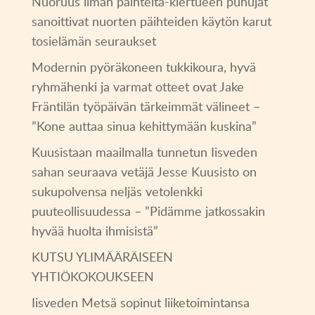
Nuoruus ilman päihteitä-kiertueen puhujat
sanoittivat nuorten päihteiden käytön karut
tosielämän seuraukset
Modernin pyöräkoneen tukkikoura, hyvä
ryhmähenki ja varmat otteet ovat Jake
Fräntilän työpäivän tärkeimmät välineet –
”Kone auttaa sinua kehittymään kuskina”
Kuusistaan maailmalla tunnetun Iisveden
sahan seuraava vetäjä Jesse Kuusisto on
sukupolvensa neljäs vetolenkki
puuteollisuudessa – ”Pidämme jatkossakin
hyvää huolta ihmisistä”
KUTSU YLIMÄÄRÄISEEN
YHTIÖKOKOUKSEEN
Iisveden Metsä sopinut liiketoimintansa