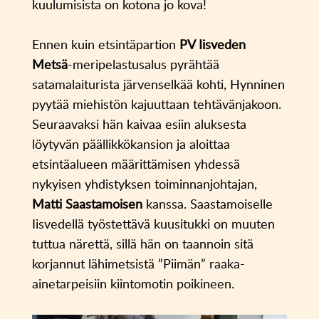
kuulumisista on kotona jo kova!
Ennen kuin etsintäpartion
PV Iisveden
Metsä
-meripelastusalus pyrähtää
satamalaiturista järvenselkää kohti, Hynninen
pyytää miehistön kajuuttaan tehtävänjakoon.
Seuraavaksi hän kaivaa esiin aluksesta
löytyvän päällikkökansion ja aloittaa
etsintäalueen määrittämisen yhdessä
nykyisen yhdistyksen toiminnanjohtajan,
Matti Saastamoisen
kanssa. Saastamoiselle
Iisvedellä työstettävä kuusitukki on muuten
tuttua närettä, sillä hän on taannoin sitä
korjannut lähimetsistä ”Piimän” raaka-
ainetarpeisiin kiintomotin poikineen.