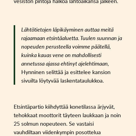
vesistön pintoja halkoa lähtöaikansa jälkeen.
Lähtötietojen läpikäyminen auttaa meitä
rajaamaan etsintäaluetta. Tuulen suunnan ja
nopeuden perusteella voimme päätellä,
kuinka kauas vene on mahdollisesti
annetussa ajassa ehtinyt ajelehtimaan,
Hynninen selittää ja esittelee kansion
sivuilta löytyvää laskentataulukkoa.
Etsintäpartio kiihdyttää konetilassa ärjyvät,
tehokkaat moottorit täyteen laukkaan ja noin
25 solmun nopeuteen. Se vastaisi
vauhdiltaan viidenkympin posottelua