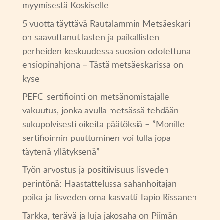
myymisestä Koskiselle
5 vuotta täyttävä Rautalammin Metsäeskari
on saavuttanut lasten ja paikallisten
perheiden keskuudessa suosion odotettuna
ensiopinahjona – Tästä metsäeskarissa on
kyse
PEFC-sertifiointi on metsänomistajalle
vakuutus, jonka avulla metsässä tehdään
sukupolvisesti oikeita päätöksiä – ”Monille
sertifioinnin puuttuminen voi tulla jopa
täytenä yllätyksenä”
Työn arvostus ja positiivisuus Iisveden
perintönä: Haastattelussa sahanhoitajan
poika ja Iisveden oma kasvatti Tapio Rissanen
Tarkka, terävä ja luja jakosaha on Piimän