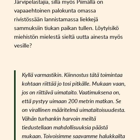
Järvipelastajia, sillä myös Piimällä on
vapaaehtoinen palokunta omassa
rivistössään lannistamassa liekkejä
sammuksiin tiukan paikan tullen. Löytyisikö
miehistön mielestä sieltä uutta ainesta myös
vesille?
Kyllä varmastikin. Kiinnostus tätä toimintaa
kohtaan riittää jo tosi pitkälle. Mukaan vaan,
jos on riittävä uimataito. Vaatimuksena on,
että pystyy uimaan 200 metrin matkan. Se
on virallinen määritelmä uimataitoisuudesta.
Vähän turhankin harvoin meiltä
tiedustellaan mahdollisuuksia päästä
mukaan. Toivoisimme saavamme halukkailta