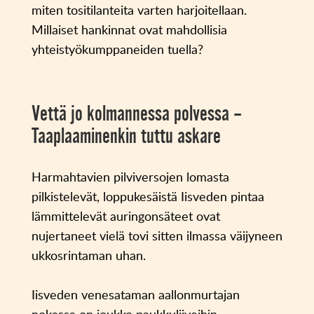
miten tositilanteita varten harjoitellaan.
Millaiset hankinnat ovat mahdollisia
yhteistyökumppaneiden tuella?
Vettä jo kolmannessa polvessa –
Taaplaaminenkin tuttu askare
Harmahtavien pilviversojen lomasta
pilkistelevät, loppukesäistä Iisveden pintaa
lämmittelevät auringonsäteet ovat
nujertaneet vielä tovi sitten ilmassa väijyneen
ukkosrintaman uhan.
Iisveden venesataman aallonmurtajan