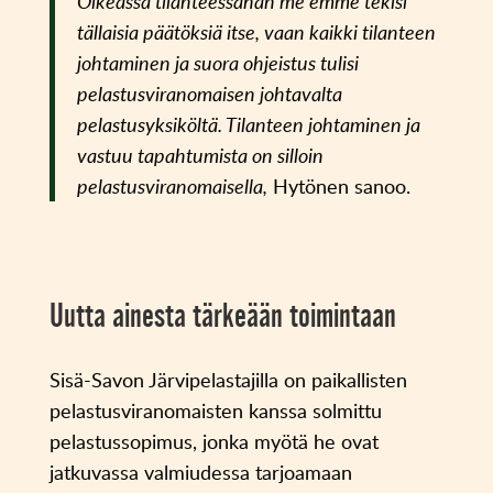
Oikeassa tilanteessahan me emme tekisi
tällaisia päätöksiä itse, vaan kaikki tilanteen
johtaminen ja suora ohjeistus tulisi
pelastusviranomaisen johtavalta
pelastusyksiköltä. Tilanteen johtaminen ja
vastuu tapahtumista on silloin
pelastusviranomaisella,
Hytönen sanoo.
Uutta ainesta tärkeään toimintaan
Sisä-Savon Järvipelastajilla on paikallisten
pelastusviranomaisten kanssa solmittu
pelastussopimus, jonka myötä he ovat
jatkuvassa valmiudessa tarjoamaan