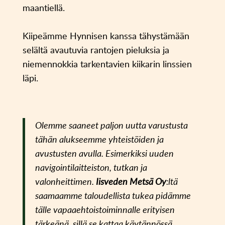
maantiellä.
Kiipeämme Hynnisen kanssa tähystämään
selältä avautuvia rantojen pieluksia ja
niemennokkia tarkentavien kiikarin linssien
läpi.
Olemme saaneet paljon uutta varustusta
tähän alukseemme yhteistöiden ja
avustusten avulla. Esimerkiksi uuden
navigointilaitteiston, tutkan ja
valonheittimen.
Iisveden Metsä Oy
:ltä
saamaamme taloudellista tukea pidämme
tälle vapaaehtoistoiminnalle erityisen
tärkeänä, sillä se kattaa käytännössä