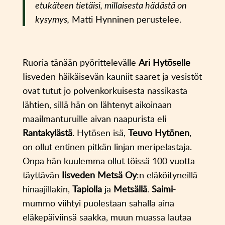
etukäteen tietäisi, millaisesta hädästä on
kysymys,
Matti Hynninen perustelee.
Ruoria tänään pyörittelevälle
Ari Hytöselle
Iisveden häikäisevän kauniit saaret ja vesistöt
ovat tutut jo polvenkorkuisesta nassikasta
lähtien, sillä hän on lähtenyt aikoinaan
maailmanturuille aivan naapurista eli
Rantakylästä
. Hytösen isä,
Teuvo Hytönen
,
on ollut entinen pitkän linjan meripelastaja.
Onpa hän kuulemma ollut töissä 100 vuotta
täyttävän
Iisveden Metsä Oy
:n eläköityneillä
hinaajillakin,
Tapiolla
ja
Metsällä
.
Saimi
-
mummo viihtyi puolestaan sahalla aina
eläkepäiviinsä saakka, muun muassa lautaa