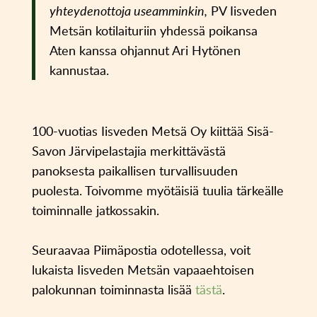
yhteydenottoja useamminkin,
PV Iisveden
Metsän kotilaituriin yhdessä poikansa
Aten kanssa ohjannut Ari Hytönen
kannustaa.
100-vuotias Iisveden Metsä Oy kiittää Sisä-
Savon Järvipelastajia merkittävästä
panoksesta paikallisen turvallisuuden
puolesta. Toivomme myötäisiä tuulia tärkeälle
toiminnalle jatkossakin.
Seuraavaa Piimäpostia odotellessa, voit
lukaista Iisveden Metsän vapaaehtoisen
palokunnan toiminnasta lisää
tästä
.