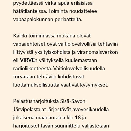
pyydettäessä virka-apua erilaisissa
hätätilanteissa. Toiminta noudattelee
vapaapalokunnan periaatteita.
Kaikki toiminnassa mukana olevat
vapaaehtoiset ovat vaitiolovelvollisia tehtäviin
liittyvistä yksityiskohdista ja viranomaisverkon
eli
VIRVE
n välityksellä kuulemastaan
radioliikenteestä. Vaitiolovelvollisuudella
turvataan tehtäviin kohdistuvat
luottamuksellisuutta vaativat kysymykset.
Pelastusharjoituksia Sisä-Savon
Järvipelastajat järjestävät avovesikaudella
jokaisena maanantaina klo 18 ja
harjoitustehtävän suunnittelu valjastetaan