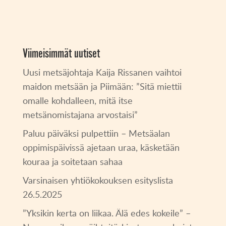
Viimeisimmät uutiset
Uusi metsäjohtaja Kaija Rissanen vaihtoi
maidon metsään ja Piimään: ”Sitä miettii
omalle kohdalleen, mitä itse
metsänomistajana arvostaisi”
Paluu päiväksi pulpettiin – Metsäalan
oppimispäivissä ajetaan uraa, käsketään
kouraa ja soitetaan sahaa
Varsinaisen yhtiökokouksen esityslista
26.5.2025
”Yksikin kerta on liikaa. Älä edes kokeile” –