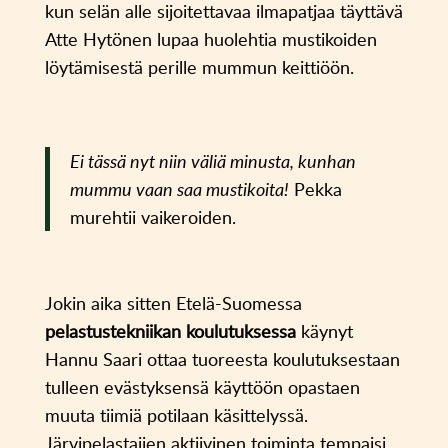
kun selän alle sijoitettavaa ilmapatjaa täyttävä
Atte Hytönen lupaa huolehtia mustikoiden
löytämisestä perille mummun keittiöön.
Ei tässä nyt niin väliä minusta, kunhan
mummu vaan saa mustikoita!
Pekka
murehtii vaikeroiden.
Jokin aika sitten Etelä-Suomessa
pelastustekniikan koulutuksessa
käynyt
Hannu Saari ottaa tuoreesta koulutuksestaan
tulleen evästyksensä käyttöön opastaen
muuta tiimiä potilaan käsittelyssä.
Järvipelastajien aktiivinen toiminta tempaisi