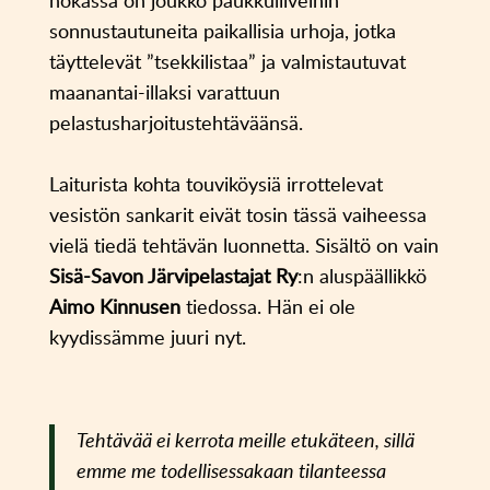
nokassa on joukko paukkuliiveihin
sonnustautuneita paikallisia urhoja, jotka
täyttelevät ”tsekkilistaa” ja valmistautuvat
maanantai-illaksi varattuun
pelastusharjoitustehtäväänsä.
Laiturista kohta touviköysiä irrottelevat
vesistön sankarit eivät tosin tässä vaiheessa
vielä tiedä tehtävän luonnetta. Sisältö on vain
Sisä-Savon Järvipelastajat Ry
:n aluspäällikkö
Aimo Kinnusen
tiedossa. Hän ei ole
kyydissämme juuri nyt.
Tehtävää ei kerrota meille etukäteen, sillä
emme me todellisessakaan tilanteessa