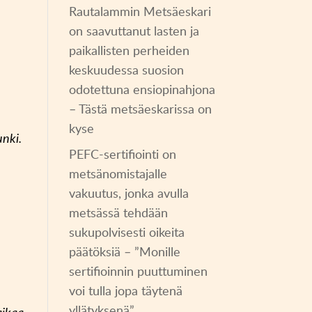
Rautalammin Metsäeskari
on saavuttanut lasten ja
paikallisten perheiden
keskuudessa suosion
odotettuna ensiopinahjona
– Tästä metsäeskarissa on
kyse
unki.
PEFC-sertifiointi on
metsänomistajalle
vakuutus, jonka avulla
metsässä tehdään
sukupolvisesti oikeita
päätöksiä – ”Monille
sertifioinnin puuttuminen
voi tulla jopa täytenä
yllätyksenä”