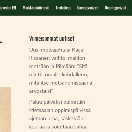
iisveden-EN
Markkinointiviesti
Tiedotteet
Uncategorized
Uncategorized
–
Viimeisimmät uutiset
Uusi metsäjohtaja Kaija
Rissanen vaihtoi maidon
metsään ja Piimään: ”Sitä
miettii omalle kohdalleen,
mitä itse metsänomistajana
arvostaisi”
Paluu päiväksi pulpettiin –
Metsäalan oppimispäivissä
ajetaan uraa, käsketään
kouraa ja soitetaan sahaa