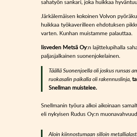
sahatyön sankari, joka huikkaa hyväntu
Järkälemäisen kokoinen Volvon pyöräku
huikkaa työkaverilleen ehdotuksen pikk
varten. Kunhan muistamme palauttaa.
Iisveden Metsä Oy
:n lajittelupihalla s
paljasjalkainen suonenjokelainen.
Täällä Suonenjoella oli joskus runsas 
ruokasalin paikalla oli rakennuslinja,
t
Snellman muistelee.
Snellmanin työura alkoi aikoinaan sama
eli nykyisen Rudus Oy:n muonavahvuud
Aloin kiinnostumaan silloin metallialas