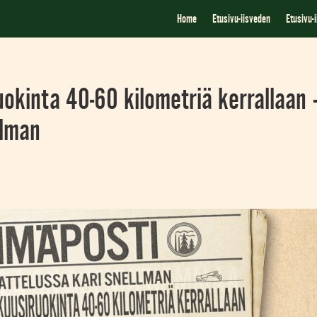
Home
Etusivu-iisveden
Etusivu-
uokinta 40-60 kilometriä kerrallaan 
llman