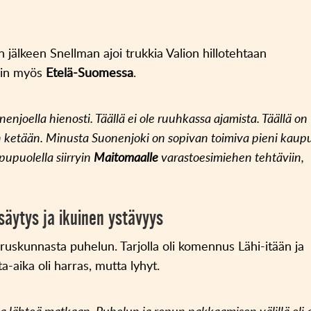
jälkeen Snellman ajoi trukkia Valion hillotehtaan
nkin myös
Etelä-Suomessa
.
njoella hienosti. Täällä ei ole ruuhkassa ajamista. Täällä on
ein ketään. Minusta Suonenjoki on sopivan toimiva pieni kaup
pupuolella siirryin
Maitomaalle
varastoesimiehen tehtäviin,
äytys ja ikuinen ystävyys
uskunnasta puhelun. Tarjolla oli komennus Lähi-itään ja
a-aika oli harras, mutta lyhyt.