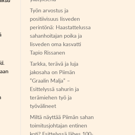
aikaa
Työn arvostus ja
positiivisuus Iisveden
perintönä: Haastattelussa
ä
sahanhoitajan poika ja
Iisveden oma kasvatti
Tapio Rissanen
ää.
Tarkka, terävä ja luja
vaan
jakosaha on Piimän
”Graalin Malja” –
Esittelyssä sahurin ja
n
terämiehen työ ja
työvälineet
Miltä näyttää Piimän sahan
toimitusjohtajan entinen
koti? Esittelyssä lähes 100-