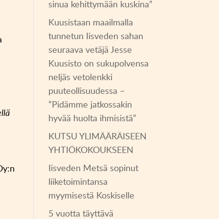
sinua kehittymään kuskina”
Kuusistaan maailmalla
tunnetun Iisveden sahan
a
seuraava vetäjä Jesse
Kuusisto on sukupolvensa
neljäs vetolenkki
puuteollisuudessa –
”Pidämme jatkossakin
llä
hyvää huolta ihmisistä”
KUTSU YLIMÄÄRÄISEEN
YHTIÖKOKOUKSEEN
Iisveden Metsä sopinut
Oy:n
liiketoimintansa
myymisestä Koskiselle
5 vuotta täyttävä