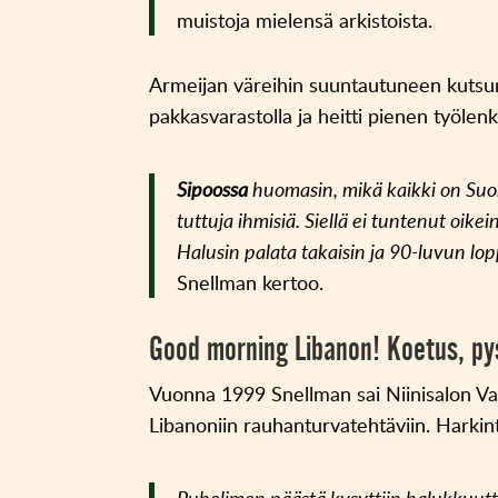
muistoja mielensä arkistoista.
Armeijan väreihin suuntautuneen kutsun 
pakkasvarastolla ja heitti pienen työle
Sipoossa
huomasin, mikä kaikki on Suone
tuttuja ihmisiä. Siellä ei tuntenut oik
Halusin palata takaisin ja 90-luvun lop
Snellman kertoo.
Good morning Libanon! Koetus, pys
Vuonna 1999 Snellman sai Niinisalon Var
Libanoniin rauhanturvatehtäviin. Harkint