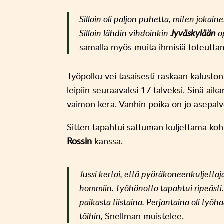
Silloin oli paljon puhetta, miten jokaine
Silloin lähdin vihdoinkin
Jyväskylään
o
samalla myös muita ihmisiä toteutta
Työpolku vei tasaisesti raskaan kaluston
leipiin seuraavaksi 17 talveksi. Sinä ai
vaimon kera. Vanhin poika on jo asepalv
Sitten tapahtui sattuman kuljettama ko
Rossin
kanssa.
Jussi kertoi, että pyöräkoneenkuljettaj
hommiin. Työhönotto tapahtui ripeästi.
paikasta tiistaina. Perjantaina oli työha
töihin,
Snellman muistelee.