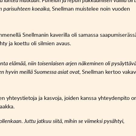
a lähteä matkaan. Puhelun ja repun pakkaamisen välillä oli 
nen parisuhteen koeaika,
Snellman muistelee noin vuoden
ymmenellä Snellmanin kaverilla oli samassa saapumiseräss
hty ja koettu oli silmien avaus.
onta elämää, niin toisenlaisen arjen näkeminen oli pysäyttäv
ten hyvin meillä Suomessa asiat ovat,
Snellman kertoo vaka
en yhteystietoja ja kasvoja, joiden kanssa yhteydenpito o
saakka.
 ollenkaan. Juttu jatkuu siitä, mihin se viimeksi pysähtyi,