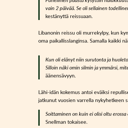
Puhelimen päästä kysyttiin halukkuutt
vain 2 päivää. Se oli sellainen todelli
kestänyttä reissuaan.
Libanonin reissu oli murrekylpy, kun k
oma paikallisslanginsa. Samalla kaikki nä
Kun oli elänyt niin surutonta ja huolet
Silloin näki omin silmin ja ymmärsi, mi
äänensävyyn.
Lähi-idän kokemus antoi eväiksi repullis
jatkunut vuosien varrella nykyhetkeen 
Soittaminen on kuin ei olisi oltu erossa
Snellman tokaisee.