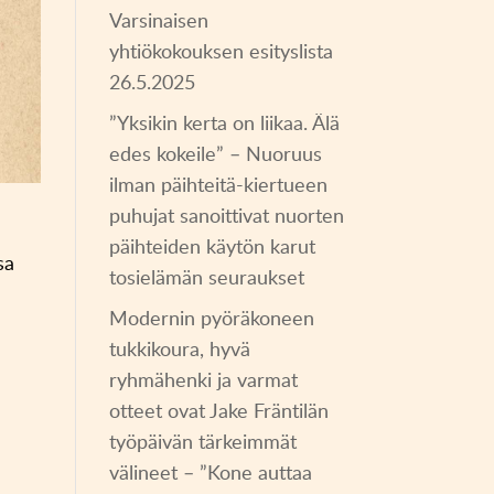
Varsinaisen
yhtiökokouksen esityslista
26.5.2025
”Yksikin kerta on liikaa. Älä
edes kokeile” – Nuoruus
ilman päihteitä-kiertueen
puhujat sanoittivat nuorten
päihteiden käytön karut
sa
tosielämän seuraukset
Modernin pyöräkoneen
tukkikoura, hyvä
ryhmähenki ja varmat
otteet ovat Jake Fräntilän
työpäivän tärkeimmät
välineet – ”Kone auttaa