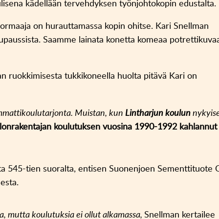
ulisena kädellään tervehdyksen työnjohtokopin edustalta.
ormaaja on hurauttamassa kopin ohitse. Kari Snellman
upaussista. Saamme lainata konetta komeaa potrettikuva
ahan ruokkimisesta tukkikoneella huolta pitävä Kari on
ammattikoulutarjonta. Muistan, kun
Lintharjun koulun
nykyise
alonrakentajan koulutuksen vuosina
1990-1992
kahlannut
lta 545-tien suoralta, entisen Suonenjoen Sementtituote 
esta.
ta, mutta koulutuksia ei ollut alkamassa,
Snellman kertailee