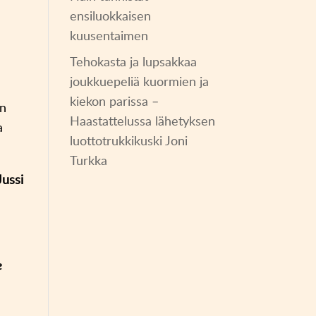
ensiluokkaisen
kuusentaimen
Tehokasta ja lupsakkaa
joukkuepeliä kuormien ja
kiekon parissa –
in
Haastattelussa lähetyksen
a
luottotrukkikuski Joni
Turkka
Jussi
e