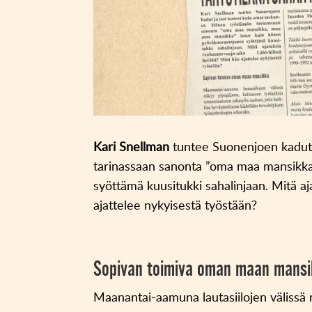
Kari Snellman
tuntee Suonenjoen kadut 
tarinassaan sanonta ”oma maa mansikk
syöttämä kuusitukki sahalinjaan. Mitä aj
ajattelee nykyisestä työstään?
Sopivan toimiva oman maan mans
Maanantai-aamuna lautasiilojen välissä 