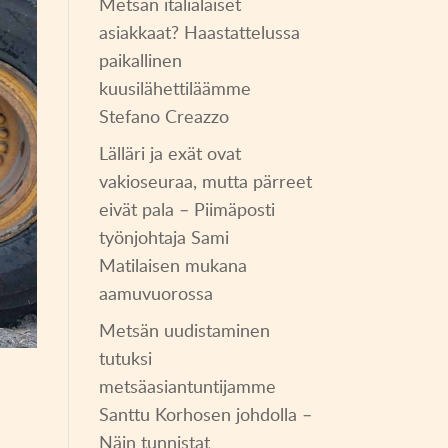
Metsän italialaiset
asiakkaat? Haastattelussa
paikallinen
kuusilähettiläämme
Stefano Creazzo
Lälläri ja exät ovat
vakioseuraa, mutta pärreet
eivät pala – Piimäposti
työnjohtaja Sami
Matilaisen mukana
aamuvuorossa
Metsän uudistaminen
tutuksi
metsäasiantuntijamme
Santtu Korhosen johdolla –
Näin tunnistat