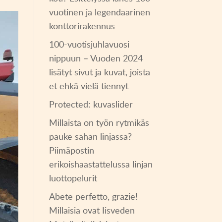
vuotinen ja legendaarinen
konttorirakennus
100-vuotisjuhlavuosi
nippuun – Vuoden 2024
lisätyt sivut ja kuvat, joista
et ehkä vielä tiennyt
Protected: kuvaslider
Millaista on työn rytmikäs
pauke sahan linjassa?
Piimäpostin
erikoishaastattelussa linjan
luottopelurit
Abete perfetto, grazie!
Millaisia ovat Iisveden