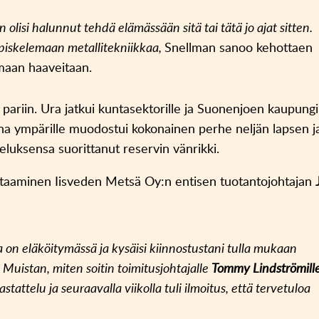
n olisi halunnut tehdä elämässään sitä tai tätä jo ajat sitten.
piskelemaan metallitekniikkaa,
Snellman sanoo kehottaen
maan haaveitaan.
 pariin. Ura jatkui kuntasektorille ja Suonenjoen kaupung
kana ympärille muodostui kokonainen perhe neljän lapsen j
eluksensa suorittanut reservin vänrikki.
htaaminen Iisveden Metsä Oy:n entisen tuotantojohtajan
a on eläköitymässä ja kysäisi kiinnostustani tulla mukaan
 Muistan, miten soitin toimitusjohtajalle
Tommy Lindströmill
astattelu ja seuraavalla viikolla tuli ilmoitus, että tervetuloa