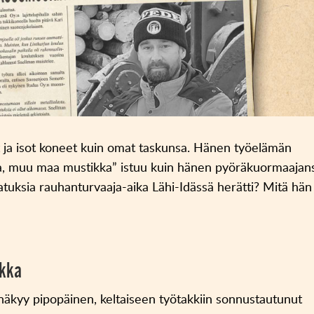
ja isot koneet kuin omat taskunsa. Hänen työelämän
a, muu maa mustikka” istuu kuin hänen pyöräkuormaajan
atuksia rauhanturvaaja-aika Lähi-Idässä herätti? Mitä hän
ikka
näkyy pipopäinen, keltaiseen työtakkiin sonnustautunut