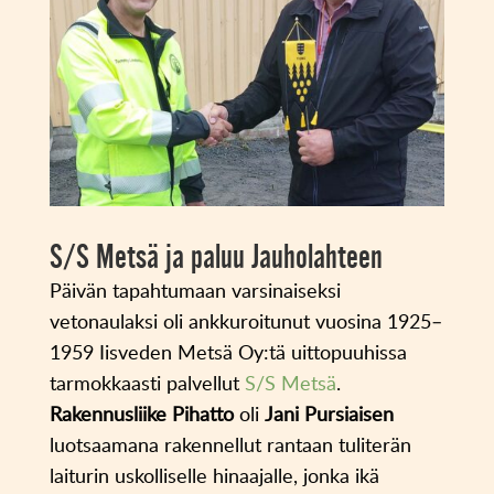
S/S Metsä ja paluu Jauholahteen
Päivän tapahtumaan varsinaiseksi
vetonaulaksi oli ankkuroitunut vuosina 1925–
1959 Iisveden Metsä Oy:tä uittopuuhissa
tarmokkaasti palvellut
S/S Metsä
.
Rakennusliike Pihatto
oli
Jani Pursiaisen
luotsaamana rakennellut rantaan tuliterän
laiturin uskolliselle hinaajalle, jonka ikä