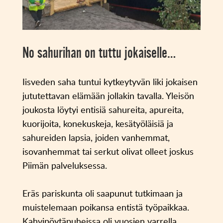
No sahurihan on tuttu jokaiselle…
Iisveden saha tuntui kytkeytyvän liki jokaisen
jututettavan elämään jollakin tavalla. Yleisön
joukosta löytyi entisiä sahureita, apureita,
kuorijoita, konekuskeja, kesätyöläisiä ja
sahureiden lapsia, joiden vanhemmat,
isovanhemmat tai serkut olivat olleet joskus
Piimän palveluksessa.
Eräs pariskunta oli saapunut tutkimaan ja
muistelemaan poikansa entistä työpaikkaa.
Kahvipöytäpuheissa oli vuosien varrella