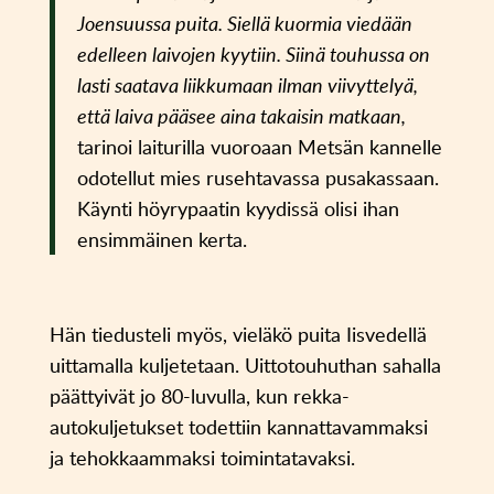
Joensuussa puita. Siellä kuormia viedään
edelleen laivojen kyytiin. Siinä touhussa on
lasti saatava liikkumaan ilman viivyttelyä,
että laiva pääsee aina takaisin matkaan,
tarinoi laiturilla vuoroaan Metsän kannelle
odotellut mies rusehtavassa pusakassaan.
Käynti höyrypaatin kyydissä olisi ihan
ensimmäinen kerta.
Hän tiedusteli myös, vieläkö puita Iisvedellä
uittamalla kuljetetaan. Uittotouhuthan sahalla
päättyivät jo 80-luvulla, kun rekka-
autokuljetukset todettiin kannattavammaksi
ja tehokkaammaksi toimintatavaksi.