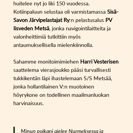
huitelee nyt jo liki 150 vuodessa.
Kotiinpaluun selustaa oli varmistamassa
Sisä-
Savon Järvipelastajat Ry
:n pelastusalus
PV
Iisveden Metsä
, jonka navigointilaitteita ja
valonheittimiä tutkittiin myös
antaumuksellisella mielenkiinnolla.
Sahamme monitoimimiehen
Harri Vesterisen
saattelema vierasjoukko pääsi turvallisesti
tukkikentän läpi ihastelemaan S/S Metsää,
jonka hollantilainen V:n muotoinen
höyrykone on todellinen maailmanluokan
harvinaisuus.
Minun poikani ajelee Nurmeksessa ja