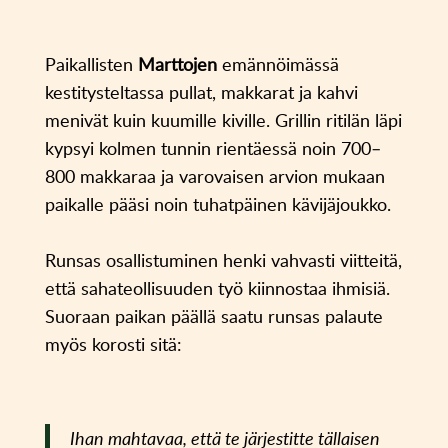
Paikallisten
Marttojen
emännöimässä
kestitysteltassa pullat, makkarat ja kahvi
menivät kuin kuumille kiville. Grillin ritilän läpi
kypsyi kolmen tunnin rientäessä noin 700–
800 makkaraa ja varovaisen arvion mukaan
paikalle pääsi noin tuhatpäinen kävijäjoukko.
Runsas osallistuminen henki vahvasti viitteitä,
että sahateollisuuden työ kiinnostaa ihmisiä.
Suoraan paikan päällä saatu runsas palaute
myös korosti sitä:
Ihan mahtavaa, että te järjestitte tällaisen