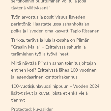
sertifioinnin puuttuminen voi tulla jopa
täytenä yllätyksenä”
Työn arvostus ja positiivisuus Iisveden
perintönä: Haastattelussa sahanhoitajan
poika ja Iisveden oma kasvatti Tapio Rissanen
Tarkka, terävä ja luja jakosaha on Piimän
”Graalin Malja” – Esittelyssä sahurin ja
terämiehen työ ja työvälineet
Miltä näyttää Piimän sahan toimitusjohtajan
entinen koti? Esittelyssä lähes 100-vuotinen
ja legendaarinen konttorirakennus
100-vuotisjuhlavuosi nippuun – Vuoden 2024
lisätyt sivut ja kuvat, joista et ehkä vielä
tiennyt
Protected: kuvaslider