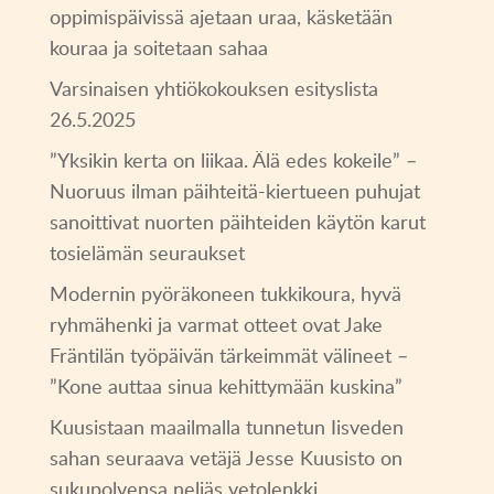
oppimispäivissä ajetaan uraa, käsketään
kouraa ja soitetaan sahaa
Varsinaisen yhtiökokouksen esityslista
26.5.2025
”Yksikin kerta on liikaa. Älä edes kokeile” –
Nuoruus ilman päihteitä-kiertueen puhujat
sanoittivat nuorten päihteiden käytön karut
tosielämän seuraukset
Modernin pyöräkoneen tukkikoura, hyvä
ryhmähenki ja varmat otteet ovat Jake
Fräntilän työpäivän tärkeimmät välineet –
”Kone auttaa sinua kehittymään kuskina”
Kuusistaan maailmalla tunnetun Iisveden
sahan seuraava vetäjä Jesse Kuusisto on
sukupolvensa neljäs vetolenkki