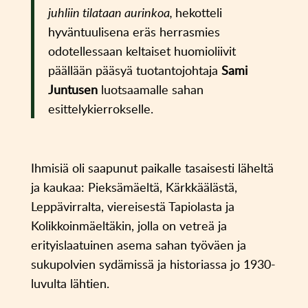
juhliin tilataan aurinkoa,
hekotteli
hyväntuulisena eräs herrasmies
odotellessaan keltaiset huomioliivit
päällään pääsyä tuotantojohtaja
Sami
Juntusen
luotsaamalle sahan
esittelykierrokselle.
Ihmisiä oli saapunut paikalle tasaisesti läheltä
ja kaukaa: Pieksämäeltä, Kärkkäälästä,
Leppävirralta, viereisestä Tapiolasta ja
Kolikkoinmäeltäkin, jolla on vetreä ja
erityislaatuinen asema sahan työväen ja
sukupolvien sydämissä ja historiassa jo 1930-
luvulta lähtien.