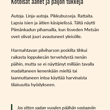
Kotoisat äänet ja paljon tukkeja
Autoja. Linja-autoja. Pikkubusseja. Rattaita.
Lapsia isien ja äitien käsipielissä. Tältä näytti
Piimänkadun pihamailla, kun Iisveden Metsän
ovet olivat juuri avautuneet yleisölle.
Harmahtavan pilviharson poskilta tihkui
raikasta loppukesän tervehdystä nenän
päihin, mutta se ei näyttänyt millään tavalla
madaltaneen kenenkään mieltä tai
laannuttaneen intoa käyttää harvinaista
tilaisuutta hyödykseen.
Jos sitten sadan vuoden päähän vastaaviin