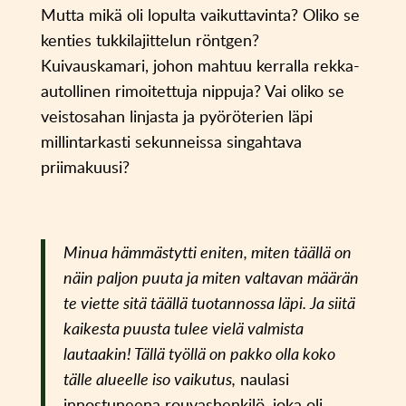
Mutta mikä oli lopulta vaikuttavinta? Oliko se
kenties tukkilajittelun röntgen?
Kuivauskamari, johon mahtuu kerralla rekka-
autollinen rimoitettuja nippuja? Vai oliko se
veistosahan linjasta ja pyöröterien läpi
millintarkasti sekunneissa singahtava
priimakuusi?
Minua hämmästytti eniten, miten täällä on
näin paljon puuta ja miten valtavan määrän
te viette sitä täällä tuotannossa läpi. Ja siitä
kaikesta puusta tulee vielä valmista
lautaakin! Tällä työllä on pakko olla koko
tälle alueelle iso vaikutus,
naulasi
innostuneena rouvashenkilö, joka oli