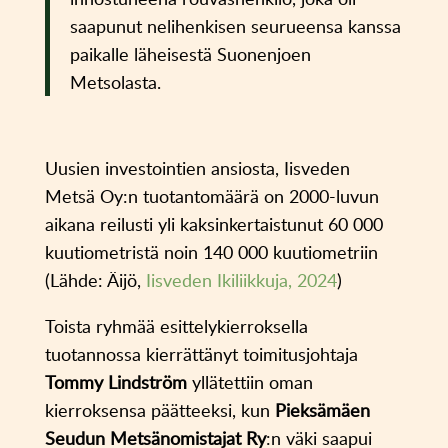
saapunut nelihenkisen seurueensa kanssa
paikalle läheisestä Suonenjoen
Metsolasta.
Uusien investointien ansiosta, Iisveden
Metsä Oy:n tuotantomäärä on 2000-luvun
aikana reilusti yli kaksinkertaistunut 60 000
kuutiometristä noin 140 000 kuutiometriin
(Lähde: Äijö,
Iisveden Ikiliikkuja, 2024
)
Toista ryhmää esittelykierroksella
tuotannossa kierrättänyt toimitusjohtaja
Tommy Lindström
yllätettiin oman
kierroksensa päätteeksi, kun
Pieksämäen
Seudun Metsänomistajat Ry
:n väki saapui