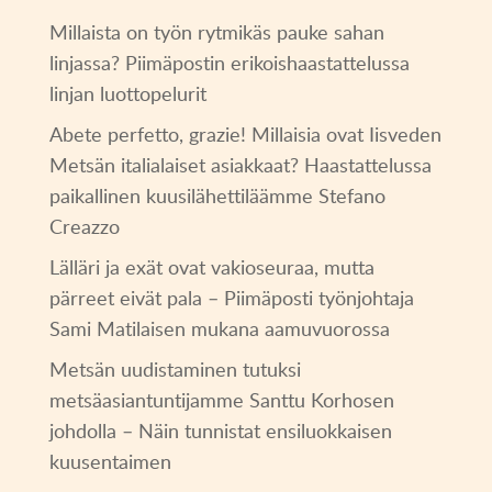
Millaista on työn rytmikäs pauke sahan
linjassa? Piimäpostin erikoishaastattelussa
linjan luottopelurit
Abete perfetto, grazie! Millaisia ovat Iisveden
Metsän italialaiset asiakkaat? Haastattelussa
paikallinen kuusilähettiläämme Stefano
Creazzo
Lälläri ja exät ovat vakioseuraa, mutta
pärreet eivät pala – Piimäposti työnjohtaja
Sami Matilaisen mukana aamuvuorossa
Metsän uudistaminen tutuksi
metsäasiantuntijamme Santtu Korhosen
johdolla – Näin tunnistat ensiluokkaisen
kuusentaimen