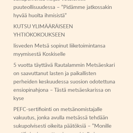
puuteollisuudessa – ”Pidämme jatkossakin
hyvää huolta ihmisistä”
KUTSU YLIMÄÄRÄISEEN
YHTIÖKOKOUKSEEN
Iisveden Metsä sopinut liiketoimintansa
myymisestä Koskiselle
5 vuotta täyttävä Rautalammin Metsäeskari
on saavuttanut lasten ja paikallisten
perheiden keskuudessa suosion odotettuna
ensiopinahjona – Tästä metsäeskarissa on
kyse
PEFC-sertifiointi on metsänomistajalle
vakuutus, jonka avulla metsässä tehdään
sukupolvisesti oikeita päätöksiä – ”Monille